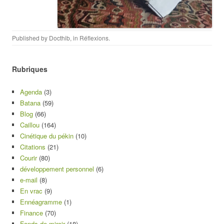
Published by
Docthib
, in
Réflexions
.
Rubriques
Agenda
(3)
Batana
(59)
Blog
(66)
Caillou
(164)
Cinétique du pékin
(10)
Citations
(21)
Courir
(80)
développement personnel
(6)
e-mail
(8)
En vrac
(9)
Ennéagramme
(1)
Finance
(70)
Fonds de miroir
(18)