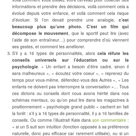
informations et prendre des décisions, voilà comment cela a
évolué depuis votre enfance, et voilà comment cela risque
d’évoluer. Si l’on devait prendre une analogie,
c’est
beaucoup plus qu’une photo. C’est un film qui
décompose le mouvement
, que le sportif peut lire (avec
l’aide de son entraîneur…) pour comprendre d’où viennent
ses gestes, et comment les améliorer.
S’il y a 16 types de personnalités, alors
cela réfute les
conseils universels sur l’éducation ou sur la
psychologie
. « Un enfant a besoin d’être cadré, sinon il
sera malheureux », « écoutez votre coeur », « reprenez du
temps pour vous-même, défendez-vous des Autres », « Les
enfants ne doivent pas interrompre la conversation »… Tous
ces dictons ou conseils dont nous avons hérité dans nos
schémas mentaux, ou qu’on peut lire dans les magazines à
positionnement « psychologie grand public » cachent en fait
la forêt : s’il y a 16 types de personnalité, il y a 16 familles de
conseils. Ou comme l’illustrait Kate dans
son commentaire
:
« si un S suit son intuition (fonction opposée à sa préférence
naturelle, donc peu efficace car rarement utilisée), ou si un