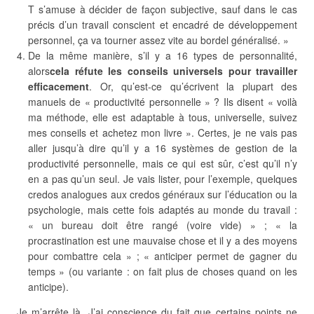
T s’amuse à décider de façon subjective, sauf dans le cas
précis d’un travail conscient et encadré de développement
personnel, ça va tourner assez vite au bordel généralisé. »
De la même manière, s’il y a 16 types de personnalité,
alors
cela réfute les conseils universels pour travailler
efficacement
. Or, qu’est-ce qu’écrivent la plupart des
manuels de « productivité personnelle » ? Ils disent « voilà
ma méthode, elle est adaptable à tous, universelle, suivez
mes conseils et achetez mon livre ». Certes, je ne vais pas
aller jusqu’à dire qu’il y a 16 systèmes de gestion de la
productivité personnelle, mais ce qui est sûr, c’est qu’il n’y
en a pas qu’un seul. Je vais lister, pour l’exemple, quelques
credos analogues aux credos généraux sur l’éducation ou la
psychologie, mais cette fois adaptés au monde du travail :
« un bureau doit être rangé (voire vide) » ; « la
procrastination est une mauvaise chose et il y a des moyens
pour combattre cela » ; « anticiper permet de gagner du
temps » (ou variante : on fait plus de choses quand on les
anticipe).
Je m’arrête là. J’ai conscience du fait que certains points ne