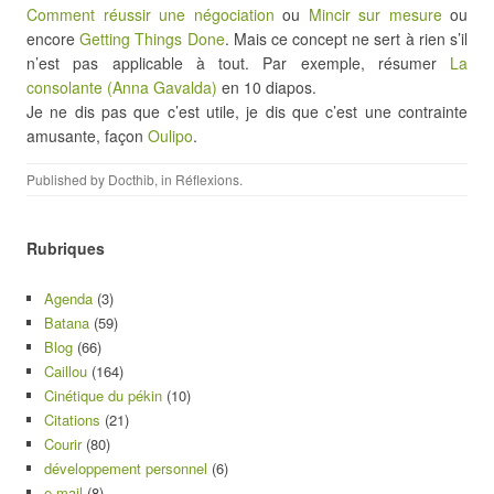
Comment réussir une négociation
ou
Mincir sur mesure
ou
encore
Getting Things Done
. Mais ce concept ne sert à rien s’il
n’est pas applicable à tout. Par exemple, résumer
La
consolante (Anna Gavalda)
en 10 diapos.
Je ne dis pas que c’est utile, je dis que c’est une contrainte
amusante, façon
Oulipo
.
Published by
Docthib
, in
Réflexions
.
Rubriques
Agenda
(3)
Batana
(59)
Blog
(66)
Caillou
(164)
Cinétique du pékin
(10)
Citations
(21)
Courir
(80)
développement personnel
(6)
e-mail
(8)