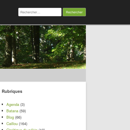
Rechercher :
Rubriques
Agenda
(3)
Batana
(59)
Blog
(66)
Caillou
(164)
Cinétique du pékin
(10)