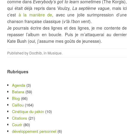
comme dans
Everybody’s got to learn sometimes
(The Korgis),
qui était déjà repris dans Voulzy,
La septième vague
, mais ici
c’est
à la manière de
, avec une jolie surimpression d’une
chanson française classique (
v’là l’bon vent
).
Je pourrais écrire des lignes et des lignes, je me contente de
repasser l’album en boucle. Puis je m’attaquerai au dernier
Kate Bush (oui, j’assume mes goûts de jeunesse).
Published by
Docthib
, in
Musique
.
Rubriques
Agenda
(3)
Batana
(59)
Blog
(66)
Caillou
(164)
Cinétique du pékin
(10)
Citations
(21)
Courir
(80)
développement personnel
(6)