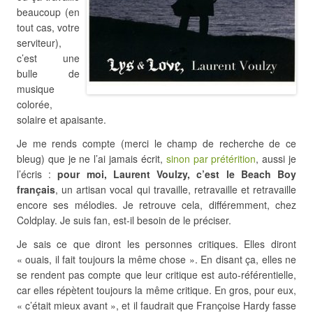
beaucoup (en
tout cas, votre
serviteur),
c’est une
bulle de
musique
colorée,
solaire et apaisante.
Je me rends compte (merci le champ de recherche de ce
bleug) que je ne l’ai jamais écrit,
sinon par prétérition
, aussi je
l’écris :
pour moi, Laurent Voulzy, c’est le Beach Boy
français
, un artisan vocal qui travaille, retravaille et retravaille
encore ses mélodies. Je retrouve cela, différemment, chez
Coldplay. Je suis fan, est-il besoin de le préciser.
Je sais ce que diront les personnes critiques. Elles diront
« ouais, il fait toujours la même chose ». En disant ça, elles ne
se rendent pas compte que leur critique est auto-référentielle,
car elles répètent toujours la même critique. En gros, pour eux,
« c’était mieux avant », et il faudrait que Françoise Hardy fasse