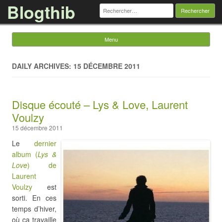
Blogthib
Rechercher :
Menu
Skip to content
DAILY ARCHIVES: 15 DÉCEMBRE 2011
Disque écouté – Lys & Love, Laurent
Voulzy
15 décembre 2011
Le
dernier
album (
Lys &
Love
) de
Laurent
Voulzy
est
sorti. En ces
temps d’hiver,
où ça travaille