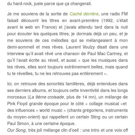
du hard-rock, juste parce que ça changerait.
Je me souviens de la sortie de
Caché derrière
, une radio FM
faisait découvrir les titres en avant-première (1992, c’était
avant le web en France) et j’avais attendu tard dans la nuit
pour écouter les quelques titres, je dormais déjà un peu, et je
me souviens de ces mélodies qui se mélangeaient à mon
demi-sommeil et mes rêves. Laurent Voulzy disait dans une
interview qu’il avait rêvé une chanson de Paul Mac Cartney, et
qu’il l’avait écrite au réveil, et aussi « que les musiques dans
tes rêves, elles sont toujours extrêmement belles, mais quand
tu te réveilles, tu ne les retrouves pas entièrement ».
Ici, on retrouve des sonorités familières, déjà entendues dans
ses derniers albums, et toujours cette inventivité dans les longs
morceaux (
La 9ème croisade
, plus de 14 mn), un mélange de
Pink Floyd grande époque pour le côté « collage musical »et
des influences « world music » (chants grégoriens, instruments
du moyen-orient) qui rappellent un certain Sting ou un certain
Paul Simon, à une certaine époque.
Our Song
, très joli mélange clin d’oeil : une intro et une voix off