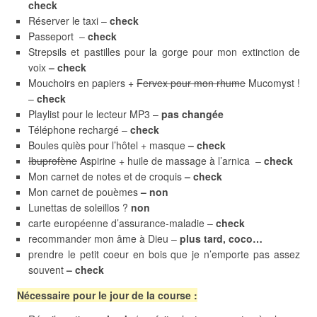
check
Réserver le taxi –
check
Passeport –
check
Strepsils et pastilles pour la gorge pour mon extinction de
voix
– check
Mouchoirs en papiers +
Fervex pour mon rhume
Mucomyst !
–
check
Playlist pour le lecteur MP3 –
pas changée
Téléphone rechargé –
check
Boules quiès pour l’hôtel + masque
– check
Ibuprofène
Aspirine + huile de massage à l’arnica –
check
Mon carnet de notes et de croquis
– check
Mon carnet de pouèmes
– non
Lunettas de soleillos ?
non
carte européenne d’assurance-maladie –
check
recommander mon âme à Dieu –
plus tard, coco…
prendre le petit coeur en bois que je n’emporte pas assez
souvent
– check
Nécessaire pour le jour de la course :