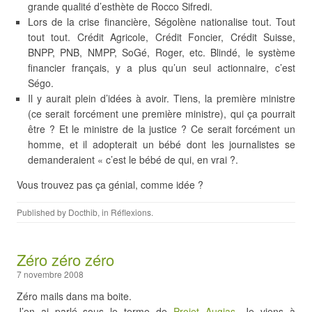
grande qualité d’esthète de Rocco Sifredi.
Lors de la crise financière, Ségolène nationalise tout. Tout
tout tout. Crédit Agricole, Crédit Foncier, Crédit Suisse,
BNPP, PNB, NMPP, SoGé, Roger, etc. Blindé, le système
financier français, y a plus qu’un seul actionnaire, c’est
Ségo.
Il y aurait plein d’idées à avoir. Tiens, la première ministre
(ce serait forcément une première ministre), qui ça pourrait
être ? Et le ministre de la justice ? Ce serait forcément un
homme, et il adopterait un bébé dont les journalistes se
demanderaient « c’est le bébé de qui, en vrai ?.
Vous trouvez pas ça génial, comme idée ?
Published by
Docthib
, in
Réflexions
.
Zéro zéro zéro
7 novembre 2008
Zéro mails dans ma boite.
J’en ai parlé sous le terme de
Projet Augias
. Je viens à