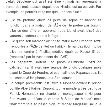
c’était Ségolène qui avait été élue », mais en reprenant la
trame des mois passés depuis que Nicolas est au pouvoir. Par
exemple, on pourrait imaginer que, une fois élue :
Elle va prendre quelques jours de repos et habiter sa
fonction dans la maison de l’ÃŽle de Ré prêtée par Jospin.
Libé se déchaîne en apprenant que Lionel avait laissé des
yaourts « cadeau » dans le frigo.
Elle quitte son mari-conjoint et se marie avec Umberto Tozzi
(rencontré à l’ÃŽle de Ré) ou Patrick Hernandez (Born to be
alive, rencontré à l’institut médico-légal) ou Rocco Sifredi
(rencontré par le truchement de JCVD).
Les paparazzi sortent une photo d’Umberto Tozzi en
catcheur, car il avait une séance de photo quelques mois
avant le Coup de Foudre, et ces malins de Paparazzeux, ils
ont conservé les photos pour être taquins.
Le couple présidentiel est invité à Monaco devant le prince
pontife Albert Rainier Dupont, tout le monde a très peur que
Patrick Hernandez ne chante en monégasque « Né pour
être vivant », raflant la vedette à Steph de Monac’, mais
finalement tout se passe bien, et Monac Magazine salue la