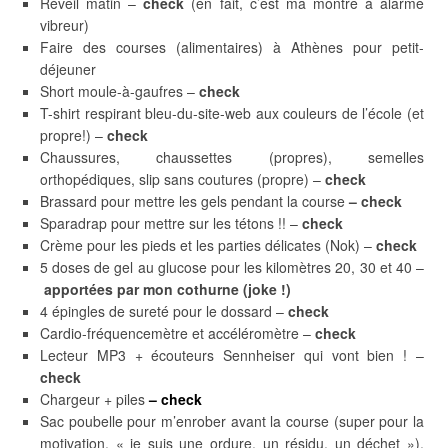
Réveil matin –
check
(en fait, c’est ma montre à alarme
vibreur)
Faire des courses (alimentaires) à Athènes pour petit-
déjeuner
Short moule-à-gaufres –
check
T-shirt respirant bleu-du-site-web aux couleurs de l’école (et
propre!) –
check
Chaussures, chaussettes (propres), semelles
orthopédiques, slip sans coutures (propre) –
check
Brassard pour mettre les gels pendant la course
– check
Sparadrap pour mettre sur les tétons !! –
check
Crème pour les pieds et les parties délicates (Nok) –
check
5 doses de gel au glucose pour les kilomètres 20, 30 et 40 –
apportées par mon cothurne (joke !)
4 épingles de sureté pour le dossard –
check
Cardio-fréquencemètre et accéléromètre –
check
Lecteur MP3 + écouteurs Sennheiser qui vont bien ! –
check
Chargeur + piles
– check
Sac poubelle pour m’enrober avant la course (super pour la
motivation, « je suis une ordure, un résidu, un déchet »),