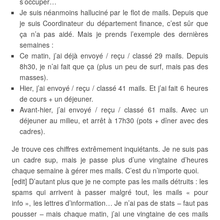
s’occuper…
Je suis néanmoins halluciné par le flot de mails. Depuis que
je suis Coordinateur du département finance, c’est sûr que
ça n’a pas aidé. Mais je prends l’exemple des dernières
semaines :
Ce matin, j’ai déjà envoyé / reçu / classé 29 mails. Depuis
8h30, je n’ai fait que ça (plus un peu de surf, mais pas des
masses).
Hier, j’ai envoyé / reçu / classé 41 mails. Et j’ai fait 6 heures
de cours + un déjeuner.
Avant-hier, j’ai envoyé / reçu / classé 61 mails. Avec un
déjeuner au milieu, et arrêt à 17h30 (pots + dîner avec des
cadres).
Je trouve ces chiffres extrêmement inquiétants. Je ne suis pas
un cadre sup, mais je passe plus d’une vingtaine d’heures
chaque semaine à gérer mes mails. C’est du n’importe quoi.
[edit] D’autant plus que je ne compte pas les mails détruits : les
spams qui arrivent à passer malgré tout, les mails « pour
info », les lettres d’information… Je n’ai pas de stats – faut pas
pousser – mais chaque matin, j’ai une vingtaine de ces mails