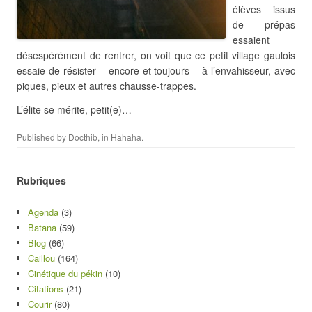
élèves issus
de prépas
essaient
désespérément de rentrer, on voit que ce petit village gaulois
essaie de résister – encore et toujours – à l’envahisseur, avec
piques, pieux et autres chausse-trappes.
L’élite se mérite, petit(e)…
Published by
Docthib
, in
Hahaha
.
Rubriques
Agenda
(3)
Batana
(59)
Blog
(66)
Caillou
(164)
Cinétique du pékin
(10)
Citations
(21)
Courir
(80)