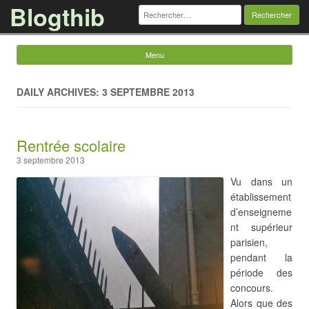
Blogthib
Rechercher :
Menu
Skip to content
DAILY ARCHIVES: 3 SEPTEMBRE 2013
Rentrée scolaire
3 septembre 2013
Vu dans un
établissement
d’enseigneme
nt supérieur
parisien,
pendant la
période des
concours.
Alors que des