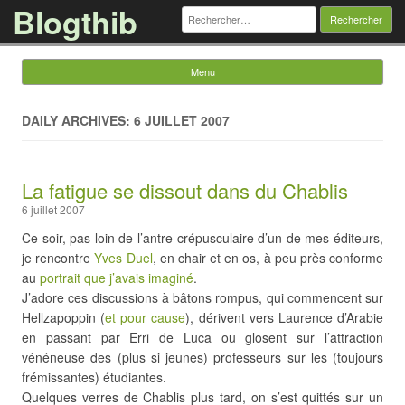
Blogthib
Rechercher :
Menu
Skip to content
DAILY ARCHIVES: 6 JUILLET 2007
La fatigue se dissout dans du Chablis
6 juillet 2007
Ce soir, pas loin de l’antre crépusculaire d’un de mes éditeurs,
je rencontre
Yves Duel
, en chair et en os, à peu près conforme
au
portrait que j’avais imaginé
.
J’adore ces discussions à bâtons rompus, qui commencent sur
Hellzapoppin (
et pour cause
), dérivent vers Laurence d’Arabie
en passant par Erri de Luca ou glosent sur l’attraction
vénéneuse des (plus si jeunes) professeurs sur les (toujours
frémissantes) étudiantes.
Quelques verres de Chablis plus tard, on s’est quittés sur un