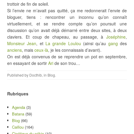
trottoir de fin de soleil.
Si l’envie ne m’avait pas quitté, ça me redonnerait l’envie de
bloguer, tiens : rencontrer un inconnu qu’on connaît
virtuellement, et se rendre compte qu’on poursuit une
discussion qu’on avait déjà démarré entre deux sites, à deux
claviers. Et coup de chapeau, au passage, à
Joséphine
,
Monsieur Jean
, et
La grande Loulou
(ainsi qu’au
gang
des
anciens
, mais
ceux-là
, je les connaissais d’avant).
On est déjà convenus de se reprendre un pot en septembre,
en essayant de sortir
Ari
de son trou…
Published by
Docthib
, in
Blog
.
Rubriques
Agenda
(3)
Batana
(59)
Blog
(66)
Caillou
(164)
Cinétique du pékin
(10)