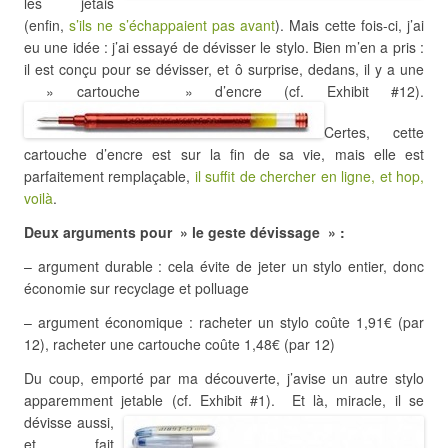
les jetais
(enfin,
s’ils ne s’échappaient pas avant
). Mais cette fois-ci, j’ai
eu une idée : j’ai essayé de dévisser le stylo. Bien m’en a pris :
il est conçu pour se dévisser, et ô surprise, dedans, il y a une
» cartouche » d’encre (cf. Exhibit #12).
Certes, cette
cartouche d’encre est sur la fin de sa vie, mais elle est
parfaitement remplaçable,
il suffit de chercher en ligne, et hop,
voilà
.
Deux arguments pour » le geste dévissage » :
– argument durable : cela évite de jeter un stylo entier, donc
économie sur recyclage et polluage
– argument économique : racheter un stylo coûte 1,91€ (par
12), racheter une cartouche coûte 1,48€ (par 12)
Du coup, emporté par ma découverte, j’avise un autre stylo
apparemment jetable (cf. Exhibit #1).
Et là, miracle, il se
dévisse aussi,
et fait