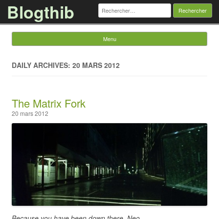
Blogthib
Rechercher :
Menu
Skip to content
DAILY ARCHIVES: 20 MARS 2012
The Matrix Fork
20 mars 2012
Because you have been down there, Neo.