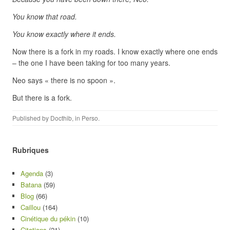
You know that road.
You know exactly where it ends.
Now there is a fork in my roads. I know exactly where one ends
– the one I have been taking for too many years.
Neo says « there is no spoon ».
But there is a fork.
Published by
Docthib
, in
Perso
.
Rubriques
Agenda
(3)
Batana
(59)
Blog
(66)
Caillou
(164)
Cinétique du pékin
(10)
Citations
(21)