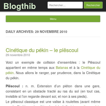
Blogthib
Rechercher :
Menu
Skip to content
DAILY ARCHIVES: 29 NOVEMBRE 2010
Cinétique du pékin – le plêscoul
29 novembre 2010
Voici un exemple de collision d’ensembles : le Plêscoul
appartient en même temps aux
Batanas
et à la
Cinétique du
pékin
. Nous allons le ranger, par prudence, dans la Cinétique
du pékin.
Plêscoul :
n. m. Extension d’un piéton dans une gare,
consistant en un obstacle tracté au ras du sol (en tout cas,
invisible si l’on regarde devant soi, et non à ses pieds).
Le plêscoul classique est une valise à roulettes (avant même