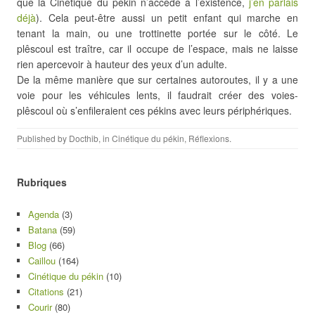
que la Cinétique du pékin n’accède à l’existence,
j’en parlais
déjà
). Cela peut-être aussi un petit enfant qui marche en
tenant la main, ou une trottinette portée sur le côté. Le
plêscoul est traître, car il occupe de l’espace, mais ne laisse
rien apercevoir à hauteur des yeux d’un adulte.
De la même manière que sur certaines autoroutes, il y a une
voie pour les véhicules lents, il faudrait créer des voies-
plêscoul où s’enfileraient ces pékins avec leurs périphériques.
Published by
Docthib
, in
Cinétique du pékin
,
Réflexions
.
Rubriques
Agenda
(3)
Batana
(59)
Blog
(66)
Caillou
(164)
Cinétique du pékin
(10)
Citations
(21)
Courir
(80)