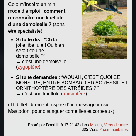
Cela m’inspire un mini-
mode d’emploi :
comment
reconnaître une libellule
d’une demoiselle ?
(sans
être spécialiste)
Si tu te dis :
“Oh la
jolie libellule ! Ou bien
serait-ce une
demoiselle ?”
→ c’est une demoiselle
(
zygoptère
)
Si tu te demandes :
“WOUAH, C’EST QUOI CE
MONSTRE, ENTRE BOMBARDIER AGRESSIF ET
ORNITHOPTÈRE DES ATRÉIDES ?!”
→ c’est une libellule (
anisoptère
)
(Thibillet librement inspiré d’un message vu sur
Mastodon, pour distinguer corneilles et corbeaux)
Posté par
Docthib
à 17:21:42
dans
Moulin
,
Verts de terre
325
Vues
2 commentaires