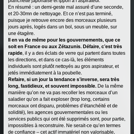
planchette japonaise et ippon à l’aspirateur.
En résumé : un demi-geste mal assuré d’une seconde,
et 20-30mn de nettoyage. Et ce n’est pas terminé,
puisque je retrouve encore des morceaux plusieurs
jours après, logés dans un bol, sous un meuble, sur
une étagère.
Il en va de même pour les gouvernements, que ce
soit en France ou aux Zétazunis. Défaire, c’est très
rapide
, il y a des éclats de verre qui partent dans toutes
les directions, et dans ce cas-là, les éléments
individuels sont plutôt nettoyés au gros aspirateur, et
jetés immédiatement à la poubelle.
Refaire, si un jour la tendance s’inverse, sera très
long, fastidieux, et souvent impossible.
De la même
manière qu’on ne va pas recoller les morceaux d’un
saladier qu’on a fait exploser (trop long, certains
morceaux ont disparu, problèmes d’étanchéité et de
solidité), les agences gouvernementales ou les
services publics qui ont été supprimés sont, pour partie,
impossibles à reconstruire. Ne serait-ce qu’en termes
de confiance – cet actif immatériel non valorisable,