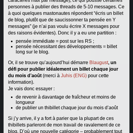
caractères max par message), ce qui pousse certaines
personnes à publier des threads de 5-10 messages. Ce
à quoi quelques mastonautes répondent “écris un billet
de blog, plutôt que de saucissonner ta pensée en Y
messages” (je n’ai pas voulu écrire X messages pour
des raisons évidentes). Donc il y a eu une partition :
pensée immédiate = post sur les RS ;
pensée nécessitant des développements = billet
long sur le blog.
Or, il se trouve qu’aujourd’hui démarre
Blaugust
, un
défi pour publier idéalement un billet chaque jour
du mois d’août
(merci à
Juhis (ENG)
pour cette
information).
Je vais donc essayer :
de revenir à davantage de fraîcheur et moins de
longueur
de publier un thibillet chaque jour du mois d’août
Si j’y arrive, il y a fort à parier que la plupart de ces
thibillets parleront de mon travail de ravalement de ce
blog. D’où une nouvelle catégorie – probablement tout