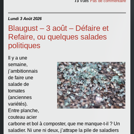
73
Vues
Pas de commentaire
Lundi 3 Août 2026
Blaugust – 3 août – Défaire et
Refaire, ou quelques salades
politiques
Il y a une
semaine,
j’ambitionnais
de faire une
salade de
tomates
(anciennes
variétés).
Entre planche,
couteau acier
carbone et bol à composter, que me manque-t-il ? Un
saladier. Ni une ni deux, j’attrape la pile de saladiers