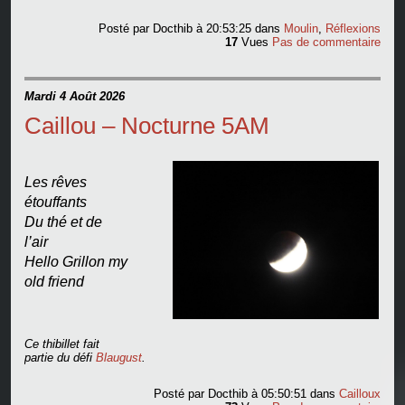
Posté par
Docthib
à 20:53:25
dans
Moulin
,
Réflexions
17
Vues
Pas de commentaire
Mardi 4 Août 2026
Caillou – Nocturne 5AM
Les rêves
étouffants
Du thé et de
l’air
Hello Grillon my
old friend
Ce thibillet fait
partie du défi
Blaugust
.
Posté par
Docthib
à 05:50:51
dans
Cailloux