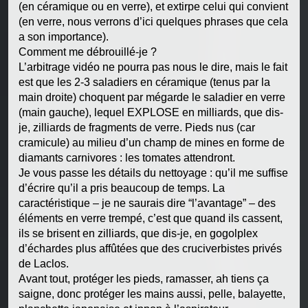
(en céramique ou en verre), et extirpe celui qui convient
(en verre, nous verrons d’ici quelques phrases que cela
a son importance).
Comment me débrouillé-je ?
L’arbitrage vidéo ne pourra pas nous le dire, mais le fait
est que les 2-3 saladiers en céramique (tenus par la
main droite) choquent par mégarde le saladier en verre
(main gauche), lequel EXPLOSE en milliards, que dis-
je, zilliards de fragments de verre. Pieds nus (car
cramicule) au milieu d’un champ de mines en forme de
diamants carnivores : les tomates attendront.
Je vous passe les détails du nettoyage : qu’il me suffise
d’écrire qu’il a pris beaucoup de temps. La
caractéristique – je ne saurais dire “l’avantage” – des
éléments en verre trempé, c’est que quand ils cassent,
ils se brisent en zilliards, que dis-je, en gogolplex
d’échardes plus affûtées que des cruciverbistes privés
de Laclos.
Avant tout, protéger les pieds, ramasser, ah tiens ça
saigne, donc protéger les mains aussi, pelle, balayette,