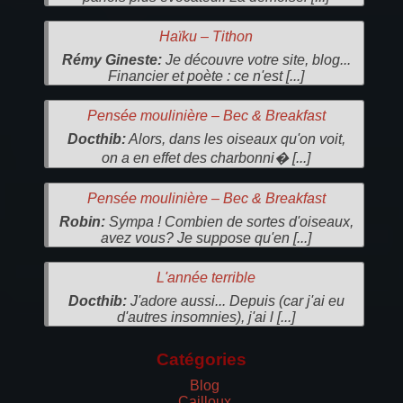
Haïku – Tithon
Rémy Gineste:
Je découvre votre site, blog...
Financier et poète : ce n'est [...]
Pensée moulinière – Bec & Breakfast
Docthib:
Alors, dans les oiseaux qu'on voit,
on a en effet des charbonni� [...]
Pensée moulinière – Bec & Breakfast
Robin:
Sympa ! Combien de sortes d'oiseaux,
avez vous? Je suppose qu'en [...]
L'année terrible
Docthib:
J'adore aussi... Depuis (car j'ai eu
d'autres insomnies), j'ai l [...]
Catégories
Blog
Cailloux