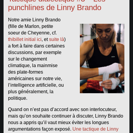
punchlines de Linny Brando
Notre amie Linny Brando
(fille de Marlon, petite
soeur de Cheyenne, cf.
thibillet initial ici
, et
suite là
)
a fort à faire dans certaines
discussions, par exemple
sur le changement
climatique, la mainmise
des plate-formes
américaines sur notre vie,
l’intelligence artificielle, ou
plus généralement, la
politique.
Quand on n’est pas d’accord avec son interlocuteur,
mais qu’on souhaite continuer à discuter, Linny Brando
nous a appris qu’il vaut mieux éviter les longues
argumentations façon exposé.
Une tactique de Linny