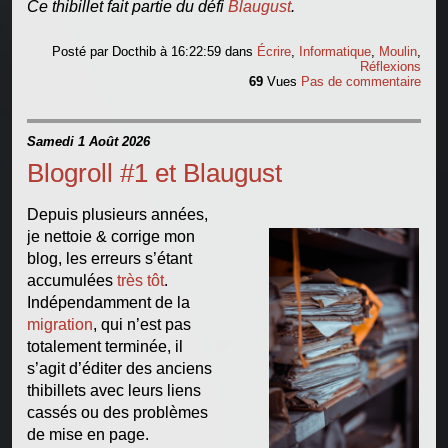
Ce thibillet fait partie du défi
Blaugust
.
Posté par
Docthib
à 16:22:59
dans
Écrire
,
Informatique
,
Moulin
,
Réflexions
69
Vues
Pas de commentaire
Samedi 1 Août 2026
Blogroll #1 et Blaugust
Depuis plusieurs années,
je nettoie & corrige mon
blog, les erreurs s’étant
accumulées
très tôt
.
Indépendamment de la
migration
, qui n’est pas
totalement terminée, il
s’agit d’éditer des anciens
thibillets avec leurs liens
cassés ou des problèmes
de mise en page.