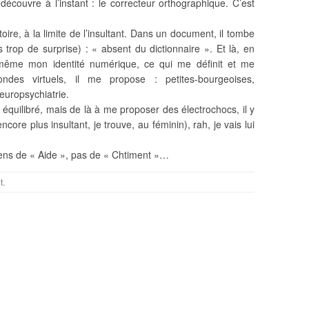
découvre à l’instant : le correcteur orthographique. C’est
oire, à la limite de l’insultant. Dans un document, il tombe
trop de surprise) : « absent du dictionnaire ». Et là, en
même mon identité numérique, ce qui me définit et me
ndes virtuels, il me propose : petites-bourgeoises,
europsychiatrie.
 équilibré, mais de là à me proposer des électrochocs, il y
core plus insultant, je trouve, au féminin), rah, je vais lui
sens de « Aide », pas de « Chtiment »…
t
.