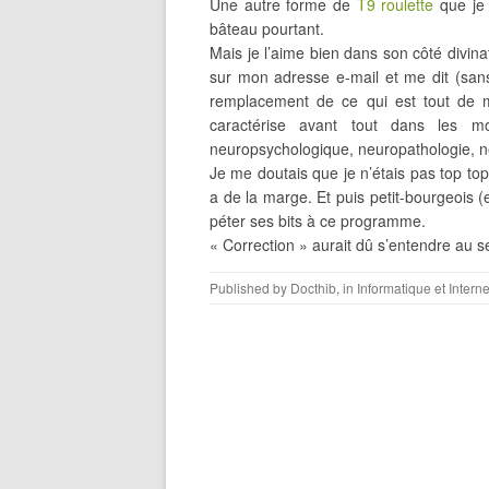
Une autre forme de
T9 roulette
que je 
bâteau pourtant.
Mais je l’aime bien dans son côté divinat
sur mon adresse e-mail et me dit (sans 
remplacement de ce qui est tout de 
caractérise avant tout dans les mo
neuropsychologique, neuropathologie, n
Je me doutais que je n’étais pas top top
a de la marge. Et puis petit-bourgeois (en
péter ses bits à ce programme.
« Correction » aurait dû s’entendre au 
Published by
Docthib
, in
Informatique et Interne