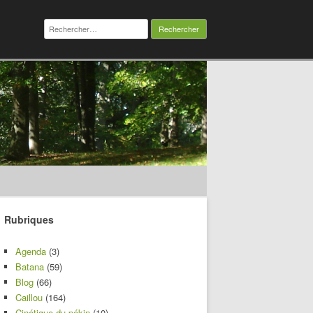
Rechercher :
Rubriques
Agenda
(3)
Batana
(59)
Blog
(66)
Caillou
(164)
Cinétique du pékin
(10)