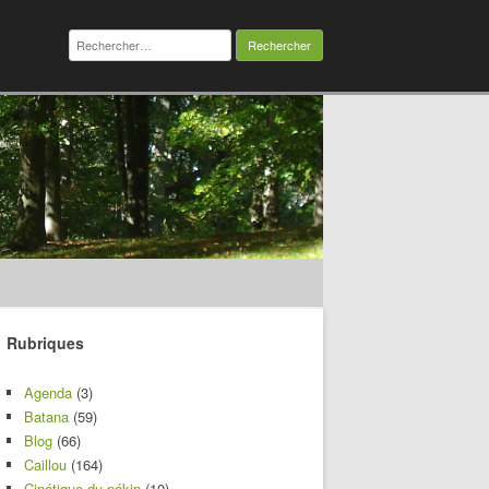
Rechercher :
Rubriques
Agenda
(3)
Batana
(59)
Blog
(66)
Caillou
(164)
Cinétique du pékin
(10)