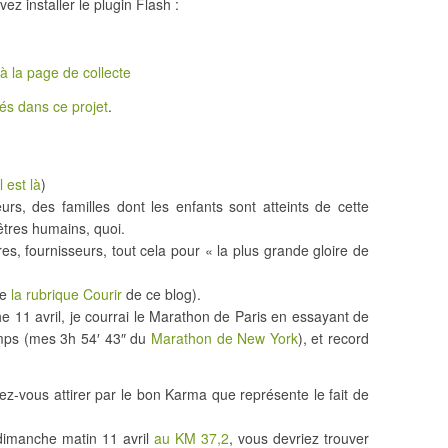
vez installer le plugin Flash :
à la page de collecte
s dans ce projet
.
l est là
)
urs, des familles dont les enfants sont atteints de cette
êtres humains, quoi.
s, fournisseurs, tout cela pour « la plus grande gloire de
te
la rubrique Courir
de ce blog).
che 11 avril, je courrai le Marathon de Paris en essayant de
emps (mes 3h 54′ 43″ du
Marathon de New York
), et record
ez-vous attirer par le bon Karma que représente le fait de
dimanche matin 11 avril
au KM 37,2
, vous devriez trouver