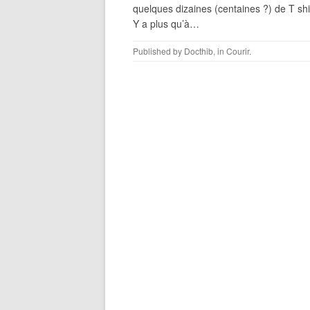
quelques dizaines (centaines ?) de T shi
Y a plus qu’à…
Published by
Docthib
, in
Courir
.