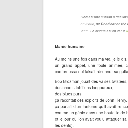
Ceci est une citation à des fins
en mono, de
Dead cat on the 
2005. Le disque est en vente
i
Marée humaine
Au moins une fois dans ma vie, je le di
un grand appel, une foule animée, ch
cambrousse qui faisait résonner sa guit
Bob Brozman jouait des valses twistées,
des chants tahitiens langoureux,
des blues purs,
ça racontait des exploits de John Henry, 
ça parlait d’un fantôme qu’il avait ren
comme un génie dans une bouteille de 
et le jour où l’on avait voulu attaquer sa
les dents),