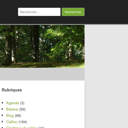
Rechercher :
Rubriques
Agenda
(3)
Batana
(59)
Blog
(66)
Caillou
(164)
Cinétique du pékin
(10)