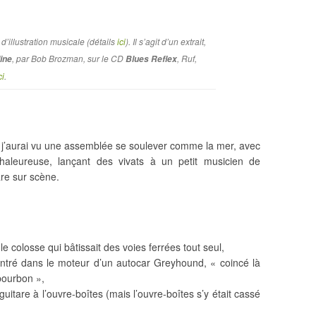
 d’illustration musicale (détails
ici
). Il s’agit d’un extrait,
, par Bob Brozman, sur le CD
, Ruf,
line
Blues Reflex
ci
.
s, j’aurai vu une assemblée se soulever comme la mer, avec
aleureuse, lançant des vivats à un petit musicien de
are sur scène.
le colosse qui bâtissait des voies ferrées tout seul,
contré dans le moteur d’un autocar Greyhound, « coincé là
bourbon »,
 guitare à l’ouvre-boîtes (mais l’ouvre-boîtes s’y était cassé