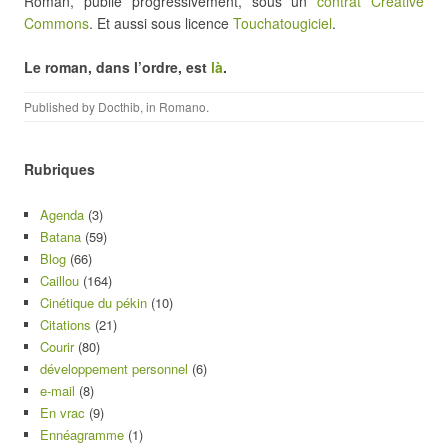
Roman, publié progressivement, sous un
contrat Creative
Commons
. Et aussi sous licence
Touchatougiciel
.
Le roman, dans l’ordre, est
là
.
Published by
Docthib
, in
Romano
.
Rubriques
Agenda
(3)
Batana
(59)
Blog
(66)
Caillou
(164)
Cinétique du pékin
(10)
Citations
(21)
Courir
(80)
développement personnel
(6)
e-mail
(8)
En vrac
(9)
Ennéagramme
(1)