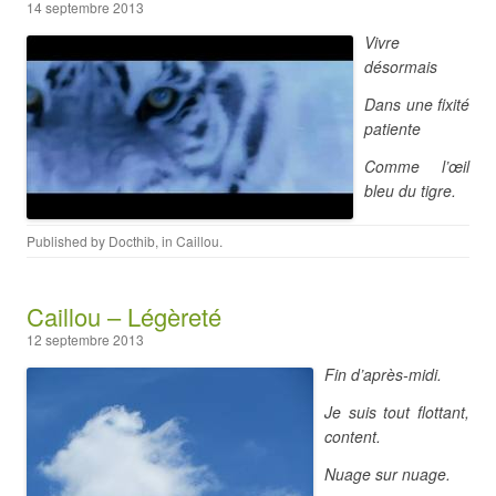
14 septembre 2013
Vivre
désormais
Dans une fixité
patiente
Comme l’œil
bleu du tigre.
Published by
Docthib
, in
Caillou
.
Caillou – Légèreté
12 septembre 2013
Fin d’après-midi.
Je suis tout flottant,
content.
Nuage sur nuage.