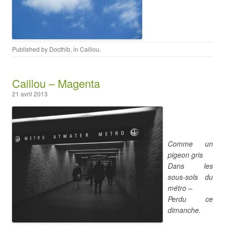
Published by
Docthib
, in
Caillou
.
Caillou – Magenta
21 avril 2013
Comme un
pigeon gris
Dans les
sous-sols du
métro –
Perdu ce
dimanche.