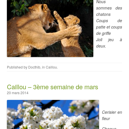
Nous
sommes des
chatons
Coups de
patte et coups
de griffe
Joli jeu à
deux.
Published by
Docthib
, in
Caillou
.
Caillou – 3ème semaine de mars
20 mars 2014
Cerisier en
fleur
Chaque