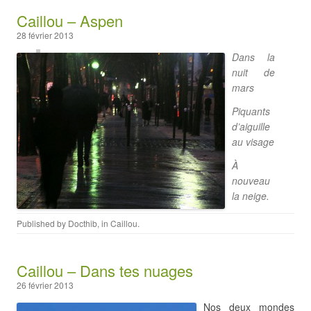
Caillou – Aspen
28 février 2013
Dans la
nuit de
mars
Piquants
d’aiguille
au visage
À
nouveau
la neige.
Published by
Docthib
, in
Caillou
.
Caillou – Dans tes nuages
26 février 2013
Nos deux mondes