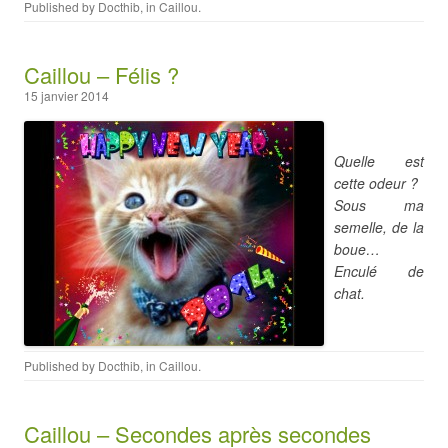
Published by
Docthib
, in
Caillou
.
Caillou – Félis ?
15 janvier 2014
Quelle est
cette odeur ?
Sous ma
semelle, de la
boue…
Enculé de
chat.
Published by
Docthib
, in
Caillou
.
Caillou – Secondes après secondes