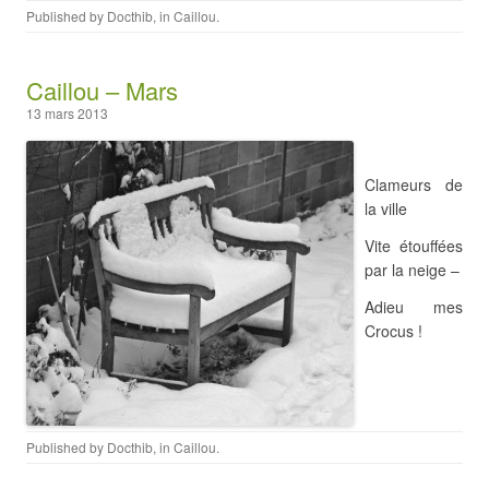
Published by
Docthib
, in
Caillou
.
Caillou – Mars
13 mars 2013
Clameurs de
la ville
Vite étouffées
par la neige –
Adieu mes
Crocus !
Published by
Docthib
, in
Caillou
.