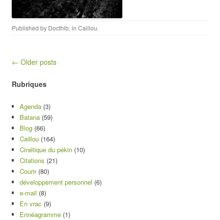
Published by
Docthib
, in
Caillou
.
Post navigation
← Older posts
Rubriques
Agenda
(3)
Batana
(59)
Blog
(66)
Caillou
(164)
Cinétique du pékin
(10)
Citations
(21)
Courir
(80)
développement personnel
(6)
e-mail
(8)
En vrac
(9)
Ennéagramme
(1)