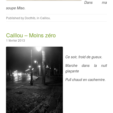
Dans ma
soupe Miso.
Published by
Docthib
, in
Caillou
.
Caillou – Moins zéro
1 février 2013
Ce soir, froid de gueux.
Marche dans la nuit
glaçante
Pull chaud en cachemire.