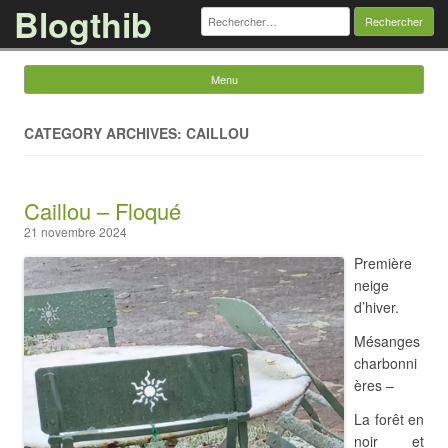
Blogthib
Rechercher :
Menu
Skip to content
CATEGORY ARCHIVES: CAILLOU
Caillou – Floqué
21 novembre 2024
Première
neige
d’hiver.
Mésanges
charbonni
ères –
La forêt en
noir et