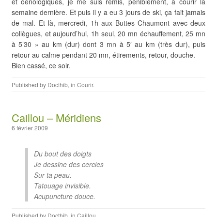
et oenologiques, je me suis remis, péniblement, à courir la
semaine dernière. Et puis il y a eu 3 jours de ski, ça fait jamais
de mal. Et là, mercredi, 1h aux Buttes Chaumont avec deux
collègues, et aujourd’hui, 1h seul, 20 mn échauffement, 25 mn
à 5’30 » au km (dur) dont 3 mn à 5′ au km (très dur), puis
retour au calme pendant 20 mn, étirements, retour, douche.
Bien cassé, ce soir.
Published by
Docthib
, in
Courir
.
Caillou – Méridiens
6 février 2009
Du bout des doigts
Je dessine des cercles
Sur ta peau.
Tatouage invisible.
Acupuncture douce.
Published by
Docthib
, in
Caillou
.