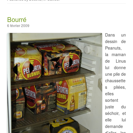
Bourré
6 février 2009
Dans un
dessin de
Peanuts,
la maman
de Linus
lui donne
une pile de
chaussette
s pliées,
elles
sortent
juste du
séchoir, et
elle lui
demande
d’aller les