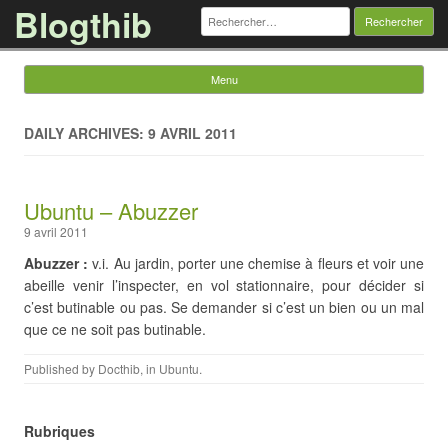
Blogthib
Rechercher :
Menu
Skip to content
DAILY ARCHIVES: 9 AVRIL 2011
Ubuntu – Abuzzer
9 avril 2011
Abuzzer :
v.i. Au jardin, porter une chemise à fleurs et voir une
abeille venir l’inspecter, en vol stationnaire, pour décider si
c’est butinable ou pas. Se demander si c’est un bien ou un mal
que ce ne soit pas butinable.
Published by
Docthib
, in
Ubuntu
.
Rubriques