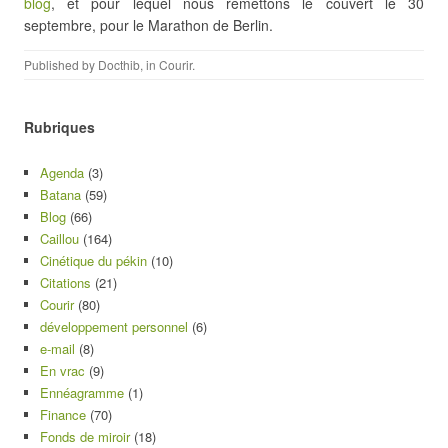
blog
, et pour lequel nous remettons le couvert le 30
septembre, pour le Marathon de Berlin.
Published by
Docthib
, in
Courir
.
Rubriques
Agenda
(3)
Batana
(59)
Blog
(66)
Caillou
(164)
Cinétique du pékin
(10)
Citations
(21)
Courir
(80)
développement personnel
(6)
e-mail
(8)
En vrac
(9)
Ennéagramme
(1)
Finance
(70)
Fonds de miroir
(18)