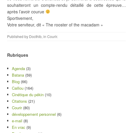
souhaiteront un compte-rendu détaillé de cette épreuve…
après l’avoir courue
Sportivement,
Votre serviteur, dit « The rooster of the macadam »
Published by
Docthib
, in
Courir
.
Rubriques
Agenda
(3)
Batana
(59)
Blog
(66)
Caillou
(164)
Cinétique du pékin
(10)
Citations
(21)
Courir
(80)
développement personnel
(6)
e-mail
(8)
En vrac
(9)