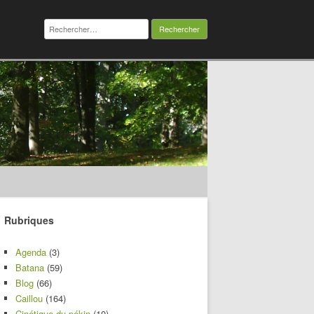
Rechercher :
Rubriques
Agenda
(3)
Batana
(59)
Blog
(66)
Caillou
(164)
Cinétique du pékin
(10)