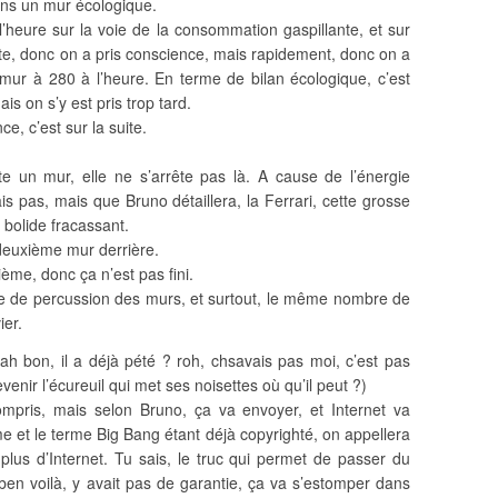
ans un mur écologique.
l’heure sur la voie de la consommation gaspillante, et sur
rte, donc on a pris conscience, mais rapidement, donc on a
e mur à 280 à l’heure. En terme de bilan écologique, c’est
mais on s’y est pris trop tard.
e, c’est sur la suite.
e un mur, elle ne s’arrête pas là. A cause de l’énergie
s pas, mais que Bruno détaillera, la Ferrari, cette grosse
e bolide fracassant.
 deuxième mur derrière.
ème, donc ça n’est pas fini.
e de percussion des murs, et surtout, le même nombre de
ier.
(ah bon, il a déjà pété ? roh, chsavais pas moi, c’est pas
venir l’écureuil qui met ses noisettes où qu’il peut ?)
mpris, mais selon Bruno, ça va envoyer, et Internet va
e et le terme Big Bang étant déjà copyrighté, on appellera
us d’Internet. Tu sais, le truc qui permet de passer du
ben voilà, y avait pas de garantie, ça va s’estomper dans