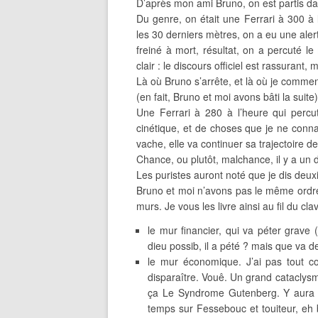
D’après mon ami Bruno, on est partis d
Du genre, on était une Ferrari à 300 à 
les 30 derniers mètres, on a eu une ale
freiné à mort, résultat, on a percuté l
clair : le discours officiel est rassurant, 
Là où Bruno s’arrête, et là où je commenc
(en fait, Bruno et moi avons bâti la suite)
Une Ferrari à 280 à l’heure qui percut
cinétique, et de choses que je ne connai
vache, elle va continuer sa trajectoire d
Chance, ou plutôt, malchance, il y a un
Les puristes auront noté que je dis deuxi
Bruno et moi n’avons pas le même ordr
murs. Je vous les livre ainsi au fil du clav
le mur financier, qui va péter grave 
dieu possib, il a pété ? mais que va de
le mur économique. J’ai pas tout co
disparaître. Vouê. Un grand cataclysm
ça Le Syndrome Gutenberg. Y aura pl
temps sur Fessebouc et touiteur, eh 