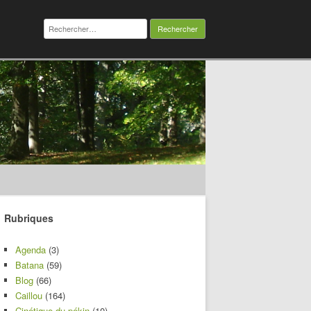
Rechercher :
Rubriques
Agenda
(3)
Batana
(59)
Blog
(66)
Caillou
(164)
Cinétique du pékin
(10)