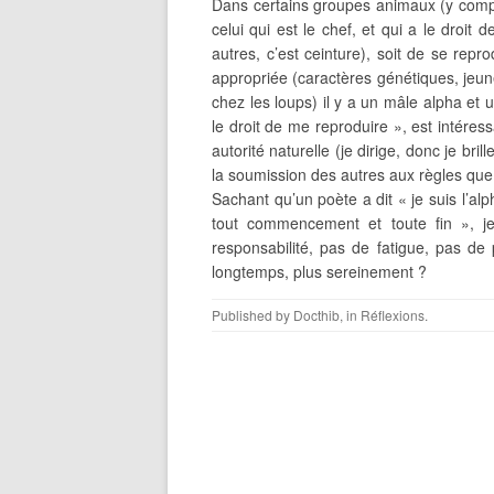
Dans certains groupes animaux (y compr
celui qui est le chef, et qui a le droit 
autres, c’est ceinture), soit de se repro
appropriée (caractères génétiques, jeu
chez les loups) il y a un mâle alpha et un
le droit de me reproduire », est intéres
autorité naturelle (je dirige, donc je bril
la soumission des autres aux règles que j’a
Sachant qu’un poète a dit « je suis l’alp
tout commencement et toute fin », je
responsabilité, pas de fatigue, pas de
longtemps, plus sereinement ?
Published by
Docthib
, in
Réflexions
.