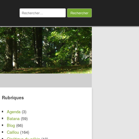
Rechercher :
Rubriques
Agenda
(3)
Batana
(59)
Blog
(66)
Caillou
(164)
Cinétique du pékin
(10)