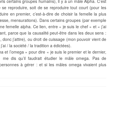
is certains groupes humains), il y a un mâle Alpha. C’est
de se reproduire, soit de se reproduire tout court (pour les
duire en premier, c’est-à-dire de choisir la femelle la plus
nesse, mensurations). Dans certains groupes (par exemple
e femelle alpha. Ce lien, entre « je suis le chef » et « j’ai
sant, parce que la causalité peut-être dans les deux sens :
le, donc j’attire), ou droit de cuissage (mon pouvoir vient de
i / la société / la tradition a édictées).
ha et l’omega » pour dire « je suis le premier et le dernier,
 me dis qu’il faudrait étudier le mâle omega. Pas de
 personnes à gérer : et si les mâles omega vivaient plus