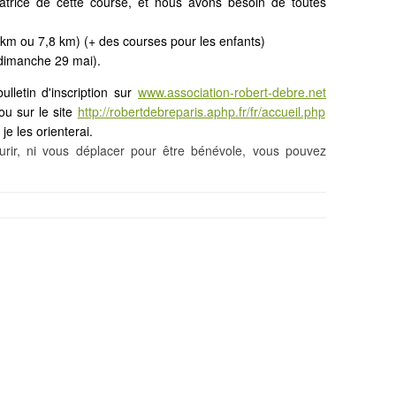
satrice de cette course, et nous avons besoin de toutes
 km ou 7,8 km) (+ des courses pour les enfants)
dimanche 29 mai).
lletin d'inscription sur
www.association-robert-debre.net
 ou sur le site
http://robertdebreparis.aphp.fr/fr/accueil.php
 je les orienterai.
rir, ni vous déplacer pour être bénévole, vous pouvez