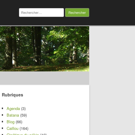
Rechercher :
Rubriques
Agenda
(3)
Batana
(59)
Blog
(66)
Caillou
(164)
Cinétique du pékin
(10)