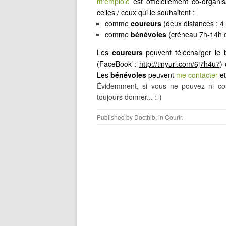
m'emploie
est officiellement co-organi
celles / ceux qui le souhaitent :
comme
coureurs
(deux distances : 4
comme
bénévoles
(créneau 7h-14h 
Les
coureurs
peuvent télécharger le bu
(FaceBook :
http://tinyurl.com/6j7h4u7
)
Les
bénévoles
peuvent
me contacter
et
Évidemment, si vous ne pouvez ni cou
toujours donner... :-)
Published by
Docthib
, in
Courir
.