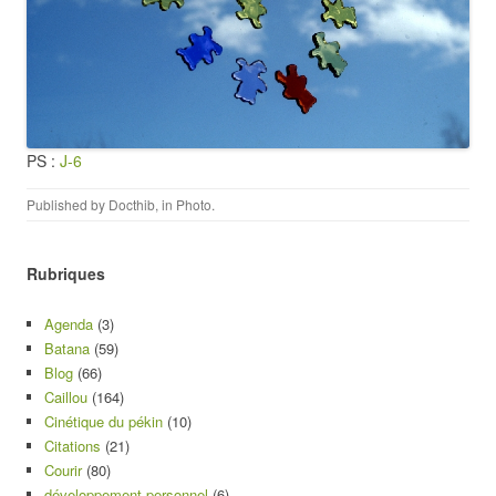
PS :
J-6
Published by
Docthib
, in
Photo
.
Rubriques
Agenda
(3)
Batana
(59)
Blog
(66)
Caillou
(164)
Cinétique du pékin
(10)
Citations
(21)
Courir
(80)
développement personnel
(6)