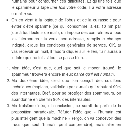
humains pour contourner ces difficultés. Et qu’une fois que
le spammeur a tapé
une fois
votre code, il a votre adresse
e-mail
à vie
.
On en vient à la logique de l’obus et de la cuirasse : pour
éviter d’être spammé (ce qui consomme, allez, 10 mn par
jour à tout lecteur de mail), on impose des contraintes à tous
les internautes : tu veux mon adresse, remplis le champs
indiqué, clique les conditions générales de service, OK, tu
vas recevoir un mail, il faudra cliquer sur le lien, tu n’auras à
le faire qu’une fois si tout se passe bien…
Mon idée, c’est que, quel que soit le moyen trouvé, le
spammeur trouvera encore mieux
parce qu’il est humain
.
Ma deuxième idée, c’est que l’on conçoit des solutions
techniques (captcha, validation par e-mail) qui rebutent 90%
des internautes. Bref, pour se protéger des spammeurs, on
abandonne en chemin 90% des internautes.
Ma troisième idée, et conclusion, ce serait de partir de la
proposition paradoxale. Réfuter l’idée que « l’humain est
plus intelligent que la machine » (ergo, on va concevoir des
trucs que seul l’humain peut comprendre), mais aller en