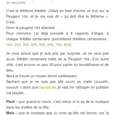
30 mars 2009
C’est le 900ème thibillet. J’étais en train d’écrire un truc sur la
Peugeot 104, et je me suis dit « ça doit être le 900ème ».
C’est.
Donc la peugeot 104 attendra.
Pour mémoire, j’ai déjà procédé à 8 rapports d’étape, à
chaque thibillet centenaire (précédents thibillets centenaires :
100
,
200
,
300
,
400
,
500
,
600
,
700
,
800
).
Je vous avoue que je suis pris par surprise. Je ne veux pas
qu’un thibillet centenaire traite de la Peugeot 104, d’un autre
côté, c’est encore un peu tôt pour parler du bouddhisme et de
dieu.
Alors je trouve un moyen terme satisfaisant.
Sachant que je ne suis pas allé courir ce matin (ouuuhh,
ouuuuh !) alors que
j’aurais dû
, je vais me rattraper en publiant
ma playlist.
Pitch :
que quand tu cours, c’est mieux si tu as de la musique
dans les oreilles de ta tête.
Mais :
que la musique que tu crois qu’elle est bonne, sur la