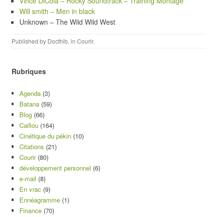
Vince DiCola – Rocky Soundtrack – Training Montage
Will smith – Men in black
Unknown – The Wild Wild West
Published by
Docthib
, in
Courir
.
Rubriques
Agenda
(3)
Batana
(59)
Blog
(66)
Caillou
(164)
Cinétique du pékin
(10)
Citations
(21)
Courir
(80)
développement personnel
(6)
e-mail
(8)
En vrac
(9)
Ennéagramme
(1)
Finance
(70)