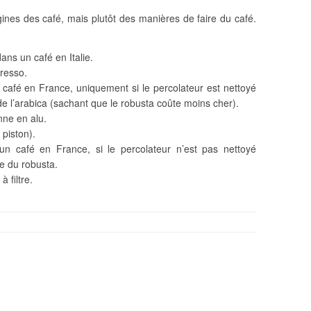
gines des café, mais plutôt des manières de faire du café.
dans un café en Italie.
presso.
 café en France, uniquement si le percolateur est nettoyé
 de l’arabica (sachant que le robusta coûte moins cher).
nne en alu.
 piston).
un café en France, si le percolateur n’est pas nettoyé
te du robusta.
à filtre.