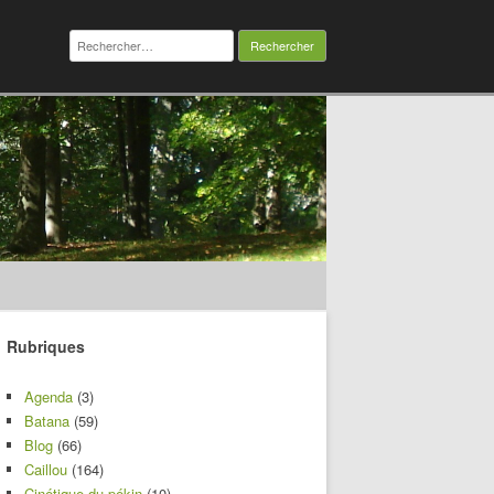
Rechercher :
Rubriques
Agenda
(3)
Batana
(59)
Blog
(66)
Caillou
(164)
Cinétique du pékin
(10)