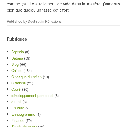
comme ça. Il y a tellement de vide dans la matière, j’aimerais
bien que quelqu’un fasse cet effort.
Published by
Docthib
, in
Réflexions
.
Rubriques
Agenda
(3)
Batana
(59)
Blog
(66)
Caillou
(164)
Cinétique du pékin
(10)
Citations
(21)
Courir
(80)
développement personnel
(6)
e-mail
(8)
En vrac
(9)
Ennéagramme
(1)
Finance
(70)
Fonds de miroir
(18)