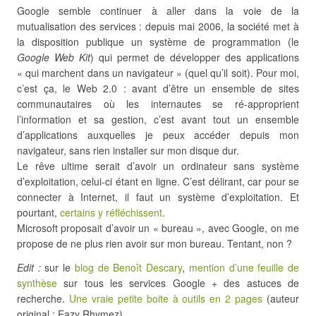
Google semble continuer à aller dans la voie de la
mutualisation des services : depuis mai 2006, la société met à
la disposition publique un système de programmation (le
Google Web Kit
) qui permet de développer des applications
« qui marchent dans un navigateur » (quel qu’il soit). Pour moi,
c’est ça, le Web 2.0 : avant d’être un ensemble de sites
communautaires où les internautes se ré-approprient
l’information et sa gestion, c’est avant tout un ensemble
d’applications auxquelles je peux accéder depuis mon
navigateur, sans rien installer sur mon disque dur.
Le rêve ultime serait d’avoir un ordinateur sans système
d’exploitation, celui-ci étant en ligne. C’est délirant, car pour se
connecter à Internet, il faut un système d’exploitation. Et
pourtant,
certains y réfléchissent
.
Microsoft proposait d’avoir un « bureau », avec Google, on me
propose de ne plus rien avoir sur mon bureau. Tentant, non ?
Edit :
sur le
blog de Benoît Descary
,
mention d’une feuille de
synthèse
sur tous les services Google + des astuces de
recherche.
Une vraie petite boite à outils en 2 pages
(auteur
original : Eazy Rhymez).