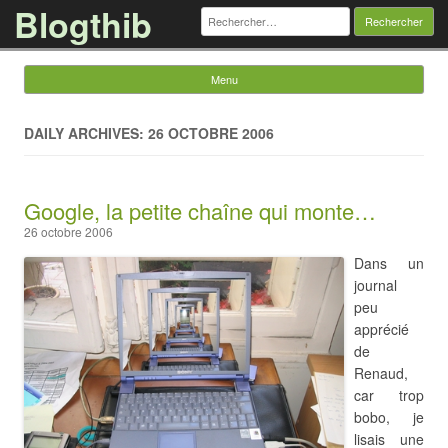
Blogthib
Rechercher :
Menu
Skip to content
DAILY ARCHIVES: 26 OCTOBRE 2006
Google, la petite chaîne qui monte…
26 octobre 2006
Dans un
journal
peu
apprécié
de
Renaud,
car trop
bobo, je
lisais une