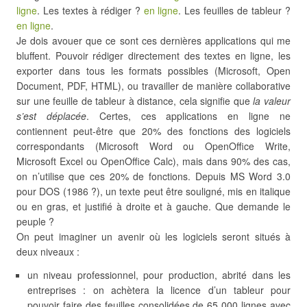
ligne
. Les textes à rédiger ?
en ligne
. Les feuilles de tableur ?
en ligne
.
Je dois avouer que ce sont ces dernières applications qui me
bluffent. Pouvoir rédiger directement des textes en ligne, les
exporter dans tous les formats possibles (Microsoft, Open
Document, PDF, HTML), ou travailler de manière collaborative
sur une feuille de tableur à distance, cela signifie que
la valeur
s’est déplacée
. Certes, ces applications en ligne ne
contiennent peut-être que 20% des fonctions des logiciels
correspondants (Microsoft Word ou OpenOffice Write,
Microsoft Excel ou OpenOffice Calc), mais dans 90% des cas,
on n’utilise que ces 20% de fonctions. Depuis MS Word 3.0
pour DOS (1986 ?), un texte peut être souligné, mis en italique
ou en gras, et justifié à droite et à gauche. Que demande le
peuple ?
On peut imaginer un avenir où les logiciels seront situés à
deux niveaux :
un niveau professionnel, pour production, abrité dans les
entreprises : on achètera la licence d’un tableur pour
pouvoir faire des feuilles consolidées de 65 000 lignes avec