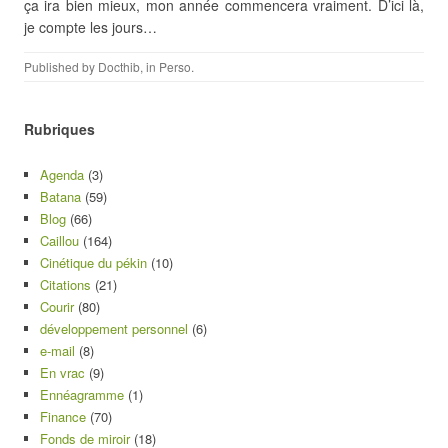
ça ira bien mieux, mon année commencera vraiment. D’ici là,
je compte les jours…
Published by
Docthib
, in
Perso
.
Rubriques
Agenda
(3)
Batana
(59)
Blog
(66)
Caillou
(164)
Cinétique du pékin
(10)
Citations
(21)
Courir
(80)
développement personnel
(6)
e-mail
(8)
En vrac
(9)
Ennéagramme
(1)
Finance
(70)
Fonds de miroir
(18)