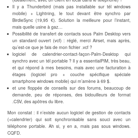
Il y a Thunderbird (mais pas installable sur tél windows
mobile) + Lightning, le tout devant être synchro par
BirdieSync (19,95 €). Solution la meilleure pour l’instant,
mais quelle usine à gaz…
Possibilité de transfert de contacts sous Palm Desktop vers
un standard ouvert (vcf) : réglé, merci Airset, mais après,
qu’est-ce que je fais de mon fichier .vcf ?
logiciel de calendrier-contact-façon-Palm-Desktop qui
synchro avec un tél portable ? Il y a essentialPIM, très beau,
et qui répond à mes besoins, mais avec une facturation à
étages (logiciel pro + couche spécifique spéciale
smartphone windows mobile) qui m’amène à 69 $.
et une floppée de conseils sur des forums, beaucoup de
demande, peu de réponses, des bidouilleurs de format
.CSV, des apôtres du libre.
Mon constat : il n’existe aucun logiciel de gestion de contacts
(+calendrier) qui soit synchronisable sans souci avec un
téléphone portable. Ah si, y en a, mais pas sous windows.
CQFD.