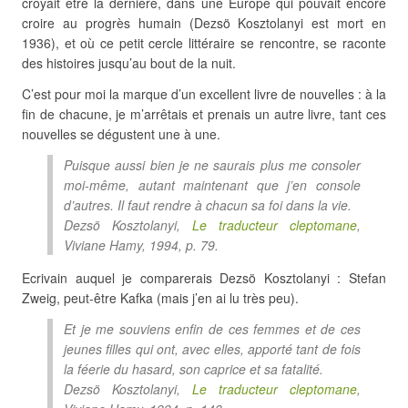
croyait être la dernière, dans une Europe qui pouvait encore
croire au progrès humain (Dezsö Kosztolanyi est mort en
1936), et où ce petit cercle littéraire se rencontre, se raconte
des histoires jusqu’au bout de la nuit.
C’est pour moi la marque d’un excellent livre de nouvelles : à la
fin de chacune, je m’arrêtais et prenais un autre livre, tant ces
nouvelles se dégustent une à une.
Puisque aussi bien je ne saurais plus me consoler
moi-même, autant maintenant que j’en console
d’autres. Il faut rendre à chacun sa foi dans la vie.
Dezsö Kosztolanyi,
Le traducteur cleptomane
,
Viviane Hamy, 1994, p. 79.
Ecrivain auquel je comparerais Dezsö Kosztolanyi : Stefan
Zweig, peut-être Kafka (mais j’en ai lu très peu).
Et je me souviens enfin de ces femmes et de ces
jeunes filles qui ont, avec elles, apporté tant de fois
la féerie du hasard, son caprice et sa fatalité.
Dezsö Kosztolanyi,
Le traducteur cleptomane
,