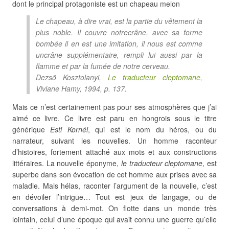
dont le principal protagoniste est un chapeau melon
Le chapeau, à dire vrai, est la partie du vêtement la
plus noble. Il couvre notrecrâne, avec sa forme
bombée il en est une imitation, il nous est comme
uncrâne supplémentaire, rempli lui aussi par la
flamme et par la fumée de notre cerveau.
Dezsö Kosztolanyi,
Le traducteur cleptomane
,
Viviane Hamy, 1994, p. 137.
Mais ce n’est certainement pas pour ses atmosphères que j’ai
aimé ce livre. Ce livre est paru en hongrois sous le titre
générique
Esti Kornél
, qui est le nom du héros, ou du
narrateur, suivant les nouvelles. Un homme raconteur
d’histoires, fortement attaché aux mots et aux constructions
littéraires. La nouvelle éponyme,
le traducteur cleptomane
, est
superbe dans son évocation de cet homme aux prises avec sa
maladie. Mais hélas, raconter l’argument de la nouvelle, c’est
en dévoiler l’intrigue… Tout est jeux de langage, ou de
conversations à demi-mot. On flotte dans un monde très
lointain, celui d’une époque qui avait connu une guerre qu’elle