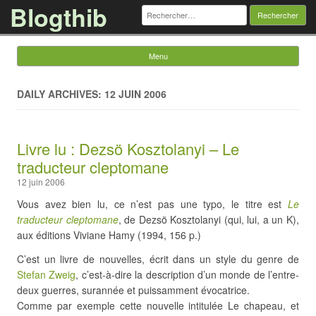
Blogthib
Rechercher :
Menu
Skip to content
DAILY ARCHIVES: 12 JUIN 2006
Livre lu : Dezsö Kosztolanyi – Le
traducteur cleptomane
12 juin 2006
Vous avez bien lu, ce n’est pas une typo, le titre est
Le
traducteur cleptomane
, de Dezsö Kosztolanyi (qui, lui, a un K),
aux éditions Viviane Hamy (1994, 156 p.)
C’est un livre de nouvelles, écrit dans un style du genre de
Stefan Zweig
, c’est-à-dire la description d’un monde de l’entre-
deux guerres, surannée et puissamment évocatrice.
Comme par exemple cette nouvelle intitulée Le chapeau, et