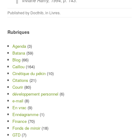
Viviane Hamy, 1994, p. 143.
Published by
Docthib
, in
Livres
.
Rubriques
Agenda
(3)
Batana
(59)
Blog
(66)
Caillou
(164)
Cinétique du pékin
(10)
Citations
(21)
Courir
(80)
développement personnel
(6)
e-mail
(8)
En vrac
(9)
Ennéagramme
(1)
Finance
(70)
Fonds de miroir
(18)
GTD
(7)