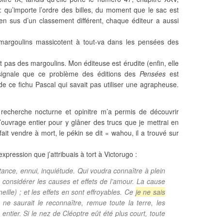
: qu’importe l’ordre des billes, du moment que le sac est
u’en sus d’un classement différent, chaque éditeur a aussi
 margoulins massicotent à tout-va dans les pensées des
t pas des margoulins. Mon éditeuse est érudite (enfin, elle
signale que ce problème des éditions des
Pensées
est
de ce fichu Pascal qui savait pas utiliser une agrapheuse.
e recherche nocturne et opinitre m’a permis de découvrir
l’ouvrage entier pour y glâner des trucs que je mettrai en
ait vendre à mort, le pékin se dit « wahou, il a trouvé sur
xpression que j’attribuais à tort à Victorugo :
ance, ennui, inquiétude. Qui voudra connaître à plein
 considérer les causes et effets de l’amour. La cause
eille) ; et les effets en sont effroyables. Ce
je ne sais
ne saurait le reconnaître, remue toute la terre, les
entier. Si le nez de Cléoptre eût été plus court, toute