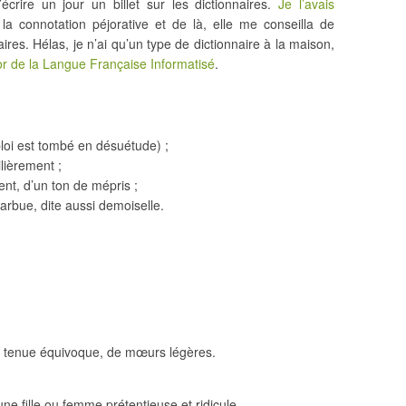
crire un jour un billet sur les dictionnaires.
Je l’avais
la connotation péjorative et de là, elle me conseilla de
aires. Hélas, je n’ai qu’un type de dictionnaire à la maison,
r de la Langue Française Informatisé
.
ploi est tombé en désuétude) ;
lièrement ;
nt, d’un ton de mépris ;
arbue, dite aussi demoiselle.
 la tenue équivoque, de mœurs légères.
ne fille ou femme prétentieuse et ridicule.