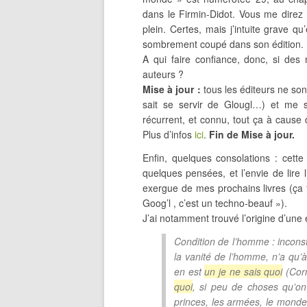
dans le Firmin-Didot. Vous me direz 
plein. Certes, mais j’intuite grave q
sombrement coupé dans son édition.
A qui faire confiance, donc, si des
auteurs ?
Mise à jour :
tous les éditeurs ne son
sait se servir de Glougl…) et me 
récurrent, et connu, tout ça à cause 
Plus d’infos
ici
.
Fin de Mise à jour.
Enfin, quelques consolations : cett
quelques pensées, et l’envie de lire 
exergue de mes prochains livres (ça f
Goog’l , c’est un techno-beauf »).
J’ai notamment trouvé l’origine d’une e
Condition de l’homme : inconst
la vanité de l’homme, n’a qu’à
en est
un je ne sais quoi
(Corn
quoi
, si peu de choses qu’on 
princes, les armées, le monde 