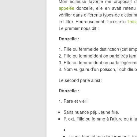
Mon éditeuse favorite me proposait d’é
appelée
donzelle, elle en avait retenu 
vérifier dans différents types de dictionn
le Littré. Heureusement, il existe le
Tréso
Le premier nous dit :
Donzelle :
Fille ou femme de distinction (cet em
Fille ou femme dont on parle très fami
Fille ou femme dont on parle légèreme
Nom vulgaire d’un poisson, l’ophidie b
Le second parle ainsi :
Donzelle :
Rare et vieilli
Sans nuance péj. Jeune fille.
P. ext. Fille ou femme à l’allure ou à
Usuel, fam. et par dénigrement. Jeu