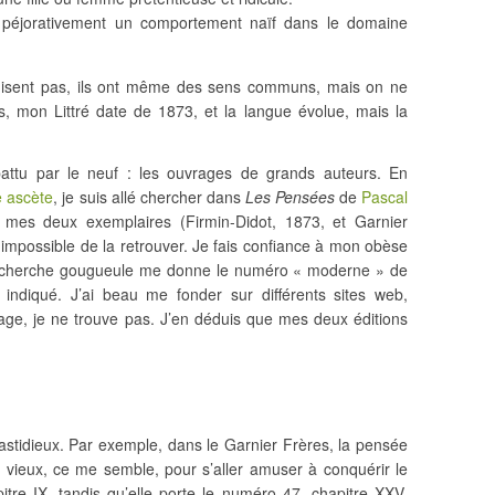
r péjorativement un comportement naïf dans le domaine
edisent pas, ils ont même des sens communs, mais on ne
es, mon Littré date de 1873, et la langue évolue, mais la
attu par le neuf : les ouvrages de grands auteurs. En
e ascète
, je suis allé chercher dans
Les Pensées
de
Pascal
s mes deux exemplaires (Firmin-Didot, 1873, et Garnier
impossible de la retrouver. Je fais confiance à mon obèse
 recherche gougueule me donne le numéro « moderne » de
t indiqué. J’ai beau me fonder sur différents sites web,
vrage, je ne trouve pas. J’en déduis que mes deux éditions
fastidieux. Par exemple, dans le Garnier Frères, la pensée
 vieux, ce me semble, pour s’aller amuser à conquérir le
re IX, tandis qu’elle porte le numéro 47, chapitre XXV,