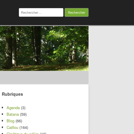
Rechercher :
Rubriques
Agenda
(3)
Batana
(59)
Blog
(66)
Caillou
(164)
Cinétique du pékin
(10)