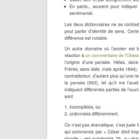
En partic., souvent pour indique
sentimental.
Les deux dictionnaires ne se contr
peut parler d’identité de sens. Cert
différence est notable.
Un autre domaine où l’ancien est b
réaction à
un commentaire de l’Obès
l’origine d’une pensée. Hélas, dan
Frères, sans date, mais après 1844), 
contradicteur, d’autant plus qu’une
la pensée (593), tel qu’il me l’avai
indiquant différentes parties de l’ou
sont
incomplètes, ou
ordonnées différemment.
Ce n’est pas dramatique, c’est juste 
qui commence par « César étoit trop
monde » est numérotée 29, au chapit