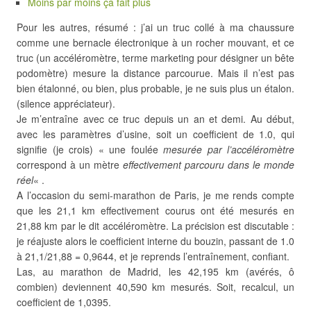
Moins par moins ça fait plus
Pour les autres, résumé : j’ai un truc collé à ma chaussure
comme une bernacle électronique à un rocher mouvant, et ce
truc (un accéléromètre, terme marketing pour désigner un bête
podomètre) mesure la distance parcourue. Mais il n’est pas
bien étalonné, ou bien, plus probable, je ne suis plus un étalon.
(silence appréciateur).
Je m’entraîne avec ce truc depuis un an et demi. Au début,
avec les paramètres d’usine, soit un coefficient de 1.0, qui
signifie (je crois) « une foulée
mesurée par l’accéléromètre
correspond à un mètre
effectivement parcouru dans le monde
réel
« .
A l’occasion du semi-marathon de Paris, je me rends compte
que les 21,1 km effectivement courus ont été mesurés en
21,88 km par le dit accéléromètre. La précision est discutable :
je réajuste alors le coefficient interne du bouzin, passant de 1.0
à 21,1/21,88 = 0,9644, et je reprends l’entraînement, confiant.
Las, au marathon de Madrid, les 42,195 km (avérés, ô
combien) deviennent 40,590 km mesurés. Soit, recalcul, un
coefficient de 1,0395.