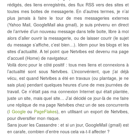
rédigés, des liens enregistrés, des flux RSS vers des sites et
toutes mes boites de messagerie. En d’autres termes, je n’ai
plus jamais à faire le tour de mes messageries externes
(Yahoo Mail, GoogleMail aka gmail), je suis prévenu en direct
de l’arrivée d’un nouveau message dans telle boite, libre à moi
alors d’aller ouvrir la messagerie, ou de laisser courir (le sujet
du message s’affiche, c’est bien…). Idem pour les blogs et les
sites d’actualité. A tel point que Netvibes est devenu ma page
d’accueil (Home) de navigateur.
Voilà donc pour le côté positif : tous mes liens et connexions à
l’actualité sont sous Netvibes. L’inconvénient, que j’ai déjà
vécu, est quand Netvibes a été en travaux (ou plantage, je ne
sais plus) pendant quelques heures d’une de mes journées de
travail. Ce n’était pas ma connexion Internet qui était plantée,
juste un site, mais quel site… J’ai décidé ce jour-là de me faire
une réplique de ma page Netvibes chez un de ses concurrents
(
I Google
ou
PageFlakes
), en utilisant un export de Netvibes,
pour diversifier mon risque.
Sans jouer les Cassandre : et si un jour, GoogleMail (gmail) est
en carafe, combien d’entre nous cela va-t-il affecter ?