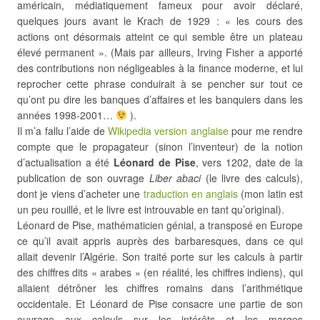
américain, médiatiquement fameux pour avoir déclaré,
quelques jours avant le Krach de 1929 : « les cours des
actions ont désormais atteint ce qui semble être un plateau
élevé permanent ». (Mais par ailleurs, Irving Fisher a apporté
des contributions non négligeables à la finance moderne, et lui
reprocher cette phrase conduirait à se pencher sur tout ce
qu’ont pu dire les banques d’affaires et les banquiers dans les
années 1998-2001…
).
Il m’a fallu l’aide de
Wikipedia version anglaise
pour me rendre
compte que le propagateur (sinon l’inventeur) de la notion
d’actualisation a été
Léonard de Pise
, vers 1202, date de la
publication de son ouvrage
Liber abaci
(le livre des calculs),
dont je viens d’acheter une
traduction en anglais
(mon latin est
un peu rouillé, et le livre est introuvable en tant qu’original).
Léonard de Pise, mathématicien génial, a transposé en Europe
ce qu’il avait appris auprès des barbaresques, dans ce qui
allait devenir l’Algérie. Son traité porte sur les calculs à partir
des chiffres dits « arabes » (en réalité, les chiffres indiens), qui
allaient détrôner les chiffres romains dans l’arithmétique
occidentale. Et Léonard de Pise consacre une partie de son
ouvrage aux calculs sur les intérêts et les marges