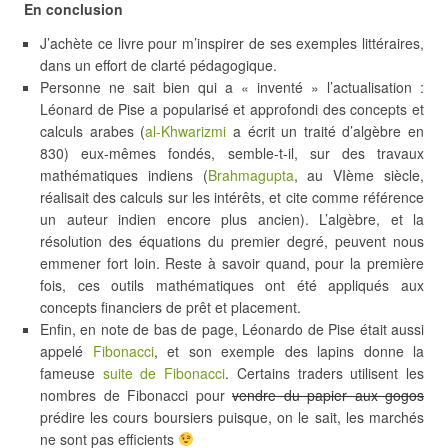
En conclusion
J’achète ce livre pour m’inspirer de ses exemples littéraires,
dans un effort de clarté pédagogique.
Personne ne sait bien qui a « inventé » l’actualisation :
Léonard de Pise a popularisé et approfondi des concepts et
calculs arabes (
al-Khwarizmi
a écrit un traité d’algèbre en
830) eux-mêmes fondés, semble-t-il, sur des travaux
mathématiques indiens (
Brahmagupta
, au VIème siècle,
réalisait des calculs sur les intérêts, et cite comme référence
un auteur indien encore plus ancien). L’algèbre, et la
résolution des équations du premier degré, peuvent nous
emmener fort loin. Reste à savoir quand, pour la première
fois, ces outils mathématiques ont été appliqués aux
concepts financiers de prêt et placement.
Enfin, en note de bas de page, Léonardo de Pise était aussi
appelé
Fibonacci
, et son exemple des lapins donne la
fameuse
suite de Fibonacci
. Certains traders utilisent les
nombres de Fibonacci pour
vendre du papier aux gogos
prédire les cours boursiers puisque, on le sait, les marchés
ne sont pas efficients