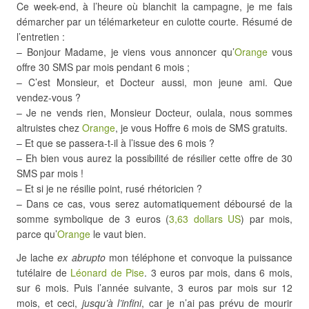
Ce week-end, à l’heure où blanchit la campagne, je me fais
démarcher par un télémarketeur en culotte courte. Résumé de
l’entretien :
– Bonjour Madame, je viens vous annoncer qu’
Orange
vous
offre 30 SMS par mois pendant 6 mois ;
– C’est Monsieur, et Docteur aussi, mon jeune ami. Que
vendez-vous ?
– Je ne vends rien, Monsieur Docteur, oulala, nous sommes
altruistes chez
Orange
, je vous Hoffre 6 mois de SMS gratuits.
– Et que se passera-t-il à l’issue des 6 mois ?
– Eh bien vous aurez la possibilité de résilier cette offre de 30
SMS par mois !
– Et si je ne résilie point, rusé rhétoricien ?
– Dans ce cas, vous serez automatiquement déboursé de la
somme symbolique de 3 euros (
3,63 dollars US
) par mois,
parce qu’
Orange
le vaut bien.
Je lache
ex abrupto
mon téléphone et convoque la puissance
tutélaire de
Léonard de Pise
. 3 euros par mois, dans 6 mois,
sur 6 mois. Puis l’année suivante, 3 euros par mois sur 12
mois, et ceci,
jusqu’à l’infini
, car je n’ai pas prévu de mourir