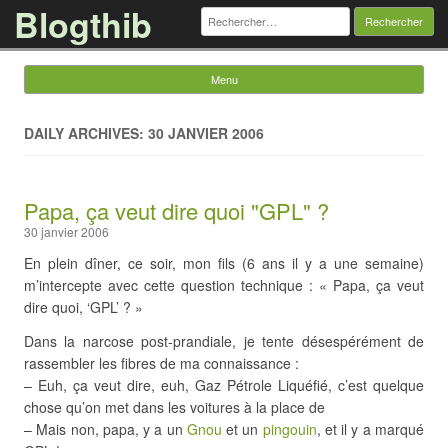
Blogthib
Rechercher :
Menu
Skip to content
DAILY ARCHIVES: 30 JANVIER 2006
Papa, ça veut dire quoi "GPL" ?
30 janvier 2006
En plein dîner, ce soir, mon fils (6 ans il y a une semaine)
m’intercepte avec cette question technique : « Papa, ça veut
dire quoi, ‘GPL’ ? »
Dans la narcose post-prandiale, je tente désespérément de
rassembler les fibres de ma connaissance :
– Euh, ça veut dire, euh, Gaz Pétrole Liquéfié, c’est quelque
chose qu’on met dans les voitures à la place de
– Mais non, papa, y a un
Gnou
et un
pingouin
, et il y a marqué