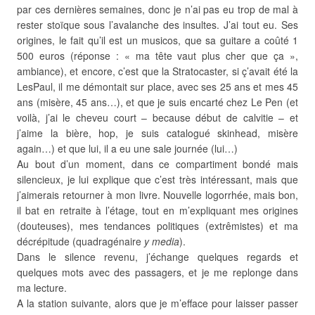
par ces dernières semaines, donc je n’ai pas eu trop de mal à
rester stoïque sous l’avalanche des insultes. J’ai tout eu. Ses
origines, le fait qu’il est un musicos, que sa guitare a coûté 1
500 euros (réponse : « ma tête vaut plus cher que ça »,
ambiance), et encore, c’est que la Stratocaster, si ç’avait été la
LesPaul, il me démontait sur place, avec ses 25 ans et mes 45
ans (misère, 45 ans…), et que je suis encarté chez Le Pen (et
voilà, j’ai le cheveu court – because début de calvitie – et
j’aime la bière, hop, je suis catalogué skinhead, misère
again…) et que lui, il a eu une sale journée (lui…)
Au bout d’un moment, dans ce compartiment bondé mais
silencieux, je lui explique que c’est très intéressant, mais que
j’aimerais retourner à mon livre. Nouvelle logorrhée, mais bon,
il bat en retraite à l’étage, tout en m’expliquant mes origines
(douteuses), mes tendances politiques (extrêmistes) et ma
décrépitude (quadragénaire
y media
).
Dans le silence revenu, j’échange quelques regards et
quelques mots avec des passagers, et je me replonge dans
ma lecture.
A la station suivante, alors que je m’efface pour laisser passer