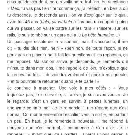
ceux qui descendent, hop, revoilà notre trublion. En substance
« Mec, tu vas pas t’en tirer comme ça, j’ai réfléchi, eh ben là où
tu descends, je descends aussi, on va s’expliquer sur le quai,
avec tes 45 ans (
holà, ça va hein !
) t’as pas un coup de poing
qui va passer, on va se battre sur les rails » (misère, sur les
rails, je suis tombé sur un gars qui a lu
La bête humaine
…)
Un passager essaie de le raisonner, mais il s’accroche, il me
dit « tu dis plus rien, hein » (ben non, de toute façon, je ne
peux pas en placer une, il fait les questions et les réponses, ça
me repose). Ma station arrive, je descends, je l’entends qui
m’insulte dans mon dos, il me rappelle de loin, m’explique que
la prochaine fois, il descendra vraiment et gare à ma gueule,
« et tu pourrais te retourner quand je te parle ! »
Je continue à marcher. Une voix à mes côtés : « Vous
inquiétez pas, je le surveille, s’il arrive, je suis avec vous ». Je
le regarde, c’est un gars en survêt, à petites lunettes, un
anonyme comme moi. Je le remercie, il me répond que c’est
normal. On monte ensemble l’escalier vers la sortie, en parlant
un peu. En haut, je le remercie à nouveau, il me répond à
nouveau que c’est normal, il commence à s’en aller. Je le
rappelle : « Avant que vous partiez, j’aimerais vous serrer la