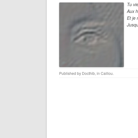
Tu vi
Aux h
Et je
Jusqu’
Published by
Docthib
, in
Caillou
.