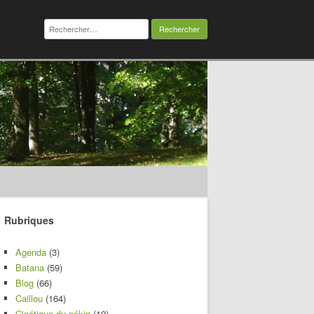
Rechercher :
Rubriques
Agenda
(3)
Batana
(59)
Blog
(66)
Caillou
(164)
Cinétique du pékin
(10)