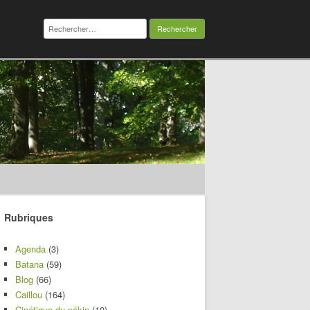
Rechercher :
Rubriques
Agenda
(3)
Batana
(59)
Blog
(66)
Caillou
(164)
Cinétique du pékin
(10)