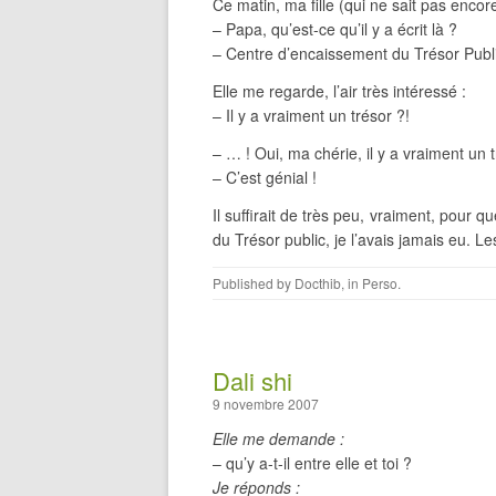
Ce matin, ma fille (qui ne sait pas encor
– Papa, qu’est-ce qu’il y a écrit là ?
– Centre d’encaissement du Trésor Publi
Elle me regarde, l’air très intéressé :
– Il y a vraiment un trésor ?!
– … ! Oui, ma chérie, il y a vraiment un t
– C’est génial !
Il suffirait de très peu, vraiment, pour 
du Trésor public, je l’avais jamais eu. Le
Published by
Docthib
, in
Perso
.
Dali shi
9 novembre 2007
Elle me demande :
– qu’y a-t-il entre elle et toi ?
Je réponds :