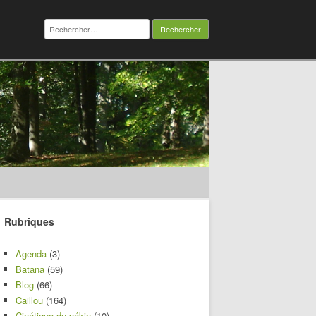
Rechercher :
Rubriques
Agenda
(3)
Batana
(59)
Blog
(66)
Caillou
(164)
Cinétique du pékin
(10)