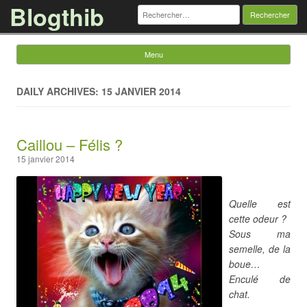
Blogthib
Rechercher :
Menu
Skip to content
DAILY ARCHIVES: 15 JANVIER 2014
Caillou – Félis ?
15 janvier 2014
Quelle est
cette odeur ?
Sous ma
semelle, de la
boue…
Enculé de
chat.