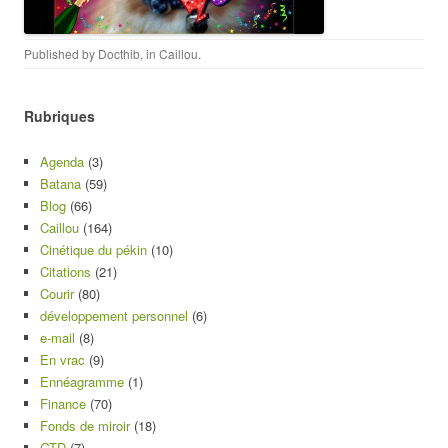
Published by
Docthib
, in
Caillou
.
Rubriques
Agenda
(3)
Batana
(59)
Blog
(66)
Caillou
(164)
Cinétique du pékin
(10)
Citations
(21)
Courir
(80)
développement personnel
(6)
e-mail
(8)
En vrac
(9)
Ennéagramme
(1)
Finance
(70)
Fonds de miroir
(18)
GTD
(7)