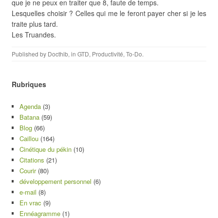
que je ne peux en traiter que 8, faute de temps.
Lesquelles choisir ? Celles qui me le feront payer cher si je les
traite plus tard.
Les Truandes.
Published by
Docthib
, in
GTD
,
Productivité
,
To-Do
.
Rubriques
Agenda
(3)
Batana
(59)
Blog
(66)
Caillou
(164)
Cinétique du pékin
(10)
Citations
(21)
Courir
(80)
développement personnel
(6)
e-mail
(8)
En vrac
(9)
Ennéagramme
(1)