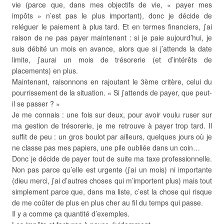
vie (parce que, dans mes objectifs de vie, « payer mes
impôts » n’est pas le plus important), donc je décide de
reléguer le paiement à plus tard. Et en termes financiers, j’ai
raison de ne pas payer maintenant : si je paie aujourd’hui, je
suis débité un mois en avance, alors que si j’attends la date
limite, j’aurai un mois de trésorerie (et d’intérêts de
placements) en plus.
Maintenant, raisonnons en rajoutant le 3ème critère, celui du
pourrissement de la situation. « Si j’attends de payer, que peut-
il se passer ? »
Je me connais : une fois sur deux, pour avoir voulu ruser sur
ma gestion de trésorerie, je me retrouve à payer trop tard. Il
suffit de peu : un gros boulot par ailleurs, quelques jours où je
ne classe pas mes papiers, une pile oubliée dans un coin…
Donc je décide de payer tout de suite ma taxe professionnelle.
Non pas parce qu’elle est urgente (j’ai un mois) ni importante
(dieu merci, j’ai d’autres choses qui m’importent plus) mais tout
simplement parce que, dans ma liste, c’est la chose qui risque
de me coûter de plus en plus cher au fil du temps qui passe.
Il y a comme ça quantité d’exemples.