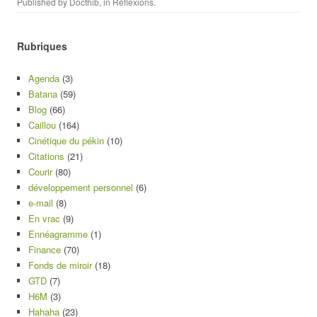
Published by
Docthib
, in
Réflexions
.
Rubriques
Agenda
(3)
Batana
(59)
Blog
(66)
Caillou
(164)
Cinétique du pékin
(10)
Citations
(21)
Courir
(80)
développement personnel
(6)
e-mail
(8)
En vrac
(9)
Ennéagramme
(1)
Finance
(70)
Fonds de miroir
(18)
GTD
(7)
H6M
(3)
Hahaha
(23)