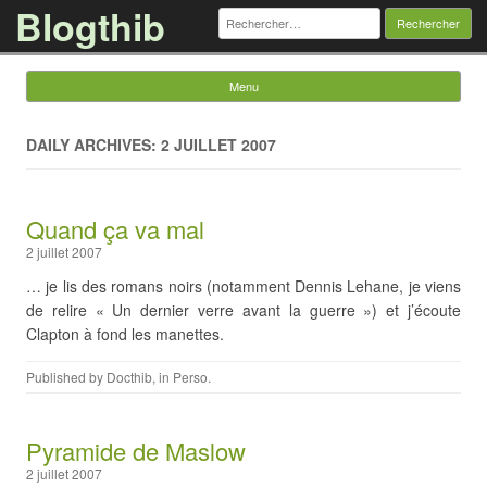
Blogthib
Rechercher :
Menu
Skip to content
DAILY ARCHIVES: 2 JUILLET 2007
Quand ça va mal
2 juillet 2007
… je lis des romans noirs (notamment Dennis Lehane, je viens
de relire « Un dernier verre avant la guerre ») et j’écoute
Clapton à fond les manettes.
Published by
Docthib
, in
Perso
.
Pyramide de Maslow
2 juillet 2007