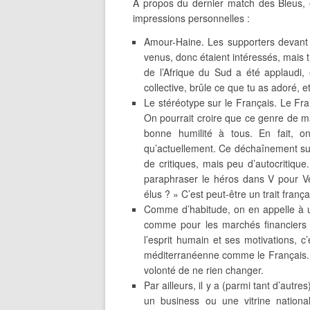
A propos du dernier match des Bleus, 
impressions personnelles :
Amour-Haine. Les supporters devant l
venus, donc étaient intéressés, mais t
de l’Afrique du Sud a été applaudi, 
collective, brûle ce que tu as adoré, et
Le stéréotype sur le Français. Le Fra
On pourrait croire que ce genre de ma
bonne humilité à tous. En fait, 
qu’actuellement. Ce déchaînement su
de critiques, mais peu d’autocritique.
paraphraser le héros dans V pour Ve
élus ? » C’est peut-être un trait franç
Comme d’habitude, on en appelle à un
comme pour les marchés financiers :
l’esprit humain et ses motivations, 
méditerranéenne comme le Français. Et
volonté de ne rien changer.
Par ailleurs, il y a (parmi tant d’autre
un business ou une vitrine national