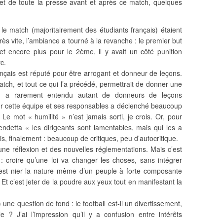
et de toute la presse avant et après ce match, quelques
e match (majoritairement des étudiants français) étaient
rès vite, l’ambiance a tourné à la revanche : le premier but
et encore plus pour le 2ème, il y avait un côté punition
c.
nçais est réputé pour être arrogant et donneur de leçons.
tch, et tout ce qui l’a précédé, permettrait de donner une
on a rarement entendu autant de donneurs de leçons
r cette équipe et ses responsables a déclenché beaucoup
 Le mot « humilité » n’est jamais sorti, je crois. Or, pour
ndetta « les dirigeants sont lamentables, mais qui les a
ais, finalement : beaucoup de critiques, peu d’autocritique.
e réflexion et des nouvelles réglementations. Mais c’est
 croire qu’une loi va changer les choses, sans intégrer
c’est nier la nature même d’un peuple à forte composante
 c’est jeter de la poudre aux yeux tout en manifestant la
s) une question de fond : le football est-il un divertissement,
e ? J’ai l’impression qu’il y a confusion entre intérêts