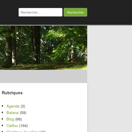
Rechercher :
Rubriques
Agenda
(3)
Batana
(59)
Blog
(66)
Caillou
(164)
Cinétique du pékin
(10)