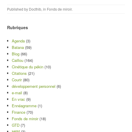
Published by
Docthib
, in
Fonds de miroir
.
Rubriques
Agenda
(3)
Batana
(59)
Blog
(66)
Caillou
(164)
Cinétique du pékin
(10)
Citations
(21)
Courir
(80)
développement personnel
(6)
e-mail
(8)
En vrac
(9)
Ennéagramme
(1)
Finance
(70)
Fonds de miroir
(18)
GTD
(7)
H6M
(3)