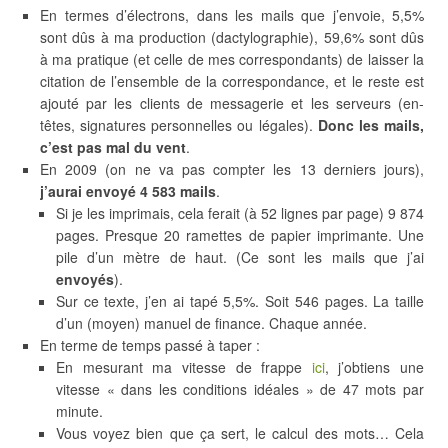
En termes d’électrons, dans les mails que j’envoie, 5,5%
sont dûs à ma production (dactylographie), 59,6% sont dûs
à ma pratique (et celle de mes correspondants) de laisser la
citation de l’ensemble de la correspondance, et le reste est
ajouté par les clients de messagerie et les serveurs (en-
têtes, signatures personnelles ou légales).
Donc les mails,
c’est pas mal du vent
.
En 2009 (on ne va pas compter les 13 derniers jours),
j’aurai envoyé 4 583 mails
.
Si je les imprimais, cela ferait (à 52 lignes par page) 9 874
pages. Presque 20 ramettes de papier imprimante. Une
pile d’un mètre de haut. (Ce sont les mails que j’ai
envoyés
).
Sur ce texte, j’en ai tapé 5,5%. Soit 546 pages. La taille
d’un (moyen) manuel de finance. Chaque année.
En terme de temps passé à taper :
En mesurant ma vitesse de frappe
ici
, j’obtiens une
vitesse « dans les conditions idéales » de 47 mots par
minute.
Vous voyez bien que ça sert, le calcul des mots… Cela