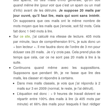
quand même lire
(pour voir que c’est un spam ou un mail
d’info) avant de les détruire.
Je suppose 20 mails par
jour ouvré, qu’il faut lire, mais qui sont sans intérêt
.
On supposera que ces mails ont le même nombre de
mots moyen que les mails que j’envoie, soit 52 mots. Cela
fait donc 1 040 mots à lire.
Sur
ce site
, j’ai calculé ma vitesse de lecture. 405 mots
par minute, taux de compréhension 91%, je suis donc un
« bon lecteur ». Il me faudra donc de l’ordre de 3 mn pour
écluser ces 20 mails. Je n’y crois pas. Cela prend plus de
temps que cela, car ce ne sont pas 20 mails à lire à la
suite.
Continuons quand même avec les suppositions.
Supposons que pendant 9h, je ne fasse que lire des
mails, les classer et répondre à certains.
Dans mes mails classés, je vois que j’ai répondu à 2
mails sur 3 en 2009 (normal, le reste, je l’ai détruit).
L’équation est donc : « 9 heures de travail doivent se
répartir entre 100% des mails à lire (à 405 mots par
minute) et 66% des mails pour lesquels il faut rédiger