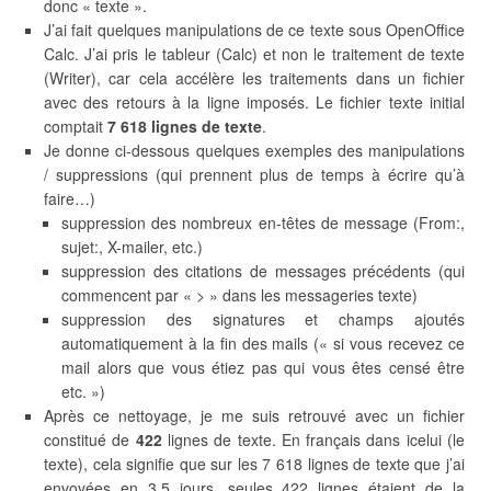
donc « texte ».
J’ai fait quelques manipulations de ce texte sous OpenOffice
Calc. J’ai pris le tableur (Calc) et non le traitement de texte
(Writer), car cela accélère les traitements dans un fichier
avec des retours à la ligne imposés. Le fichier texte initial
comptait
7 618 lignes de texte
.
Je donne ci-dessous quelques exemples des manipulations
/ suppressions (qui prennent plus de temps à écrire qu’à
faire…)
suppression des nombreux en-têtes de message (From:,
sujet:, X-mailer, etc.)
suppression des citations de messages précédents (qui
commencent par « > » dans les messageries texte)
suppression des signatures et champs ajoutés
automatiquement à la fin des mails (« si vous recevez ce
mail alors que vous étiez pas qui vous êtes censé être
etc. »)
Après ce nettoyage, je me suis retrouvé avec un fichier
constitué de
422
lignes de texte. En français dans icelui (le
texte), cela signifie que sur les 7 618 lignes de texte que j’ai
envoyées en 3,5 jours, seules 422 lignes étaient de la