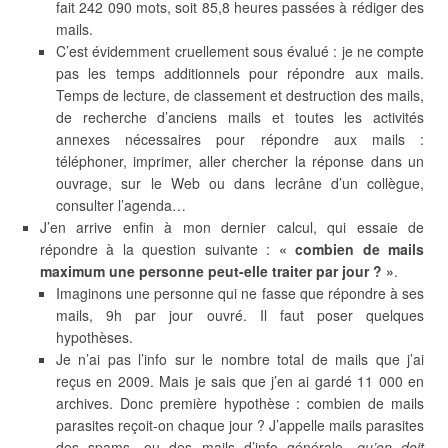
fait 242 090 mots, soit 85,8 heures passées à rédiger des
mails.
C’est évidemment cruellement sous évalué : je ne compte
pas les temps additionnels pour répondre aux mails.
Temps de lecture, de classement et destruction des mails,
de recherche d’anciens mails et toutes les activités
annexes nécessaires pour répondre aux mails :
téléphoner, imprimer, aller chercher la réponse dans un
ouvrage, sur le Web ou dans lecrâne d’un collègue,
consulter l’agenda…
J’en arrive enfin à mon dernier calcul, qui essaie de
répondre à la question suivante :
« combien de mails
maximum une personne peut-elle traiter par jour ? »
.
Imaginons une personne qui ne fasse que répondre à ses
mails, 9h par jour ouvré. Il faut poser quelques
hypothèses.
Je n’ai pas l’info sur le nombre total de mails que j’ai
reçus en 2009. Mais je sais que j’en ai gardé 11 000 en
archives. Donc première hypothèse : combien de mails
parasites reçoit-on chaque jour ? J’appelle mails parasites
des spams, ou des mails d’info générale,
qu’on doit