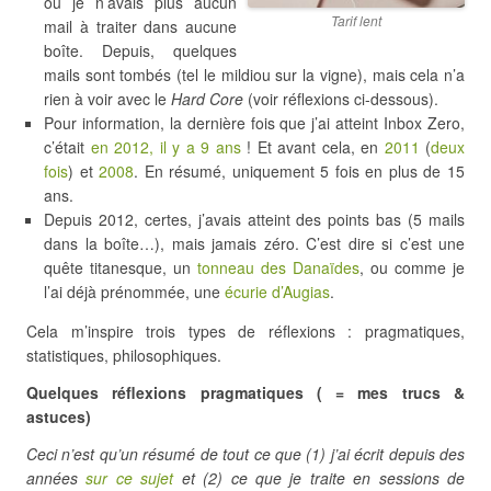
où je n’avais plus aucun
Tarif lent
mail à traiter dans aucune
boîte. Depuis, quelques
mails sont tombés (tel le mildiou sur la vigne), mais cela n’a
rien à voir avec le
Hard Core
(voir réflexions ci-dessous).
Pour information, la dernière fois que j’ai atteint Inbox Zero,
c’était
en 2012, il y a 9 ans
! Et avant cela, en
2011
(
deux
fois
) et
2008
. En résumé, uniquement 5 fois en plus de 15
ans.
Depuis 2012, certes, j’avais atteint des points bas (5 mails
dans la boîte…), mais jamais zéro. C’est dire si c’est une
quête titanesque, un
tonneau des Danaïdes
, ou comme je
l’ai déjà prénommée, une
écurie d’Augias
.
Cela m’inspire trois types de réflexions : pragmatiques,
statistiques, philosophiques.
Quelques réflexions pragmatiques ( = mes trucs &
astuces)
Ceci n’est qu’un résumé de tout ce que (1) j’ai écrit depuis des
années
sur ce sujet
et (2) ce que je traite en sessions de