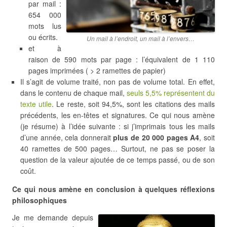
par mail :
654 000
mots lus
ou écrits.
Un mail à l’endroit, un mail à l’envers…
et à
raison de 590 mots par page : l’équivalent de 1 110
pages imprimées ( > 2 ramettes de papier)
Il s’agit de volume traité, non pas de volume total. En effet,
dans le contenu de chaque mail,
seuls 5,5% représentent du
texte utile
. Le reste, soit 94,5%, sont les citations des mails
précédents, les en-têtes et signatures. Ce qui nous amène
(je résume) à l’idée suivante : si j’imprimais tous les mails
d’une année, cela donnerait
plus de 20 000 pages A4
, soit
40 ramettes de 500 pages… Surtout, ne pas se poser la
question de la valeur ajoutée de ce temps passé, ou de son
coût.
Ce qui nous amène en conclusion à quelques réflexions
philosophiques
Je me demande depuis