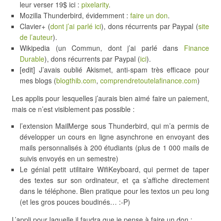
leur verser 19$ ici :
pixelarity
.
Mozilla Thunderbird, évidemment :
faire un don
.
Clavier+ (
dont j’ai parlé ici
), dons récurrents par Paypal (
site
de l’auteur
).
Wikipedia (un Commun, dont j’ai parlé dans
Finance
Durable
), dons récurrents par Paypal (
ici
).
[edit] J’avais oublié Akismet, anti-spam très efficace pour
mes blogs (
blogthib.com
,
comprendretoutelafinance.com
)
Les applis pour lesquelles j’aurais bien aimé faire un paiement,
mais ce n’est visiblement pas possible :
l’extension MailMerge sous Thunderbird, qui m’a permis de
développer un cours en ligne asynchrone en envoyant des
mails personnalisés à 200 étudiants (plus de 1 000 mails de
suivis envoyés en un semestre)
Le génial petit utilitaire WifiKeyboard, qui permet de taper
des textes sur son ordinateur, et ça s’affiche directement
dans le téléphone. Bien pratique pour les textos un peu long
(et les gros pouces boudinés… :-P)
L’appli pour laquelle il faudra que je pense à faire un don :