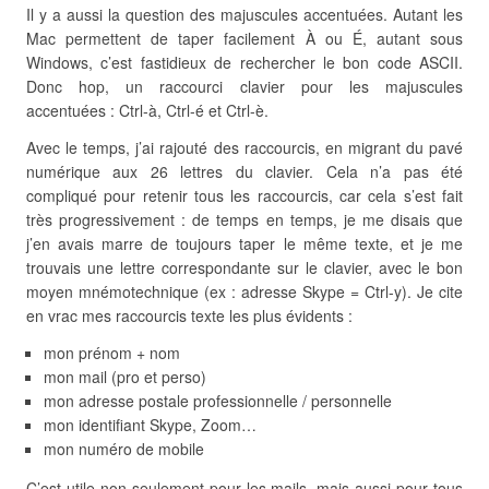
Il y a aussi la question des majuscules accentuées. Autant les
Mac permettent de taper facilement À ou É, autant sous
Windows, c’est fastidieux de rechercher le bon code ASCII.
Donc hop, un raccourci clavier pour les majuscules
accentuées : Ctrl-à, Ctrl-é et Ctrl-è.
Avec le temps, j’ai rajouté des raccourcis, en migrant du pavé
numérique aux 26 lettres du clavier. Cela n’a pas été
compliqué pour retenir tous les raccourcis, car cela s’est fait
très progressivement : de temps en temps, je me disais que
j’en avais marre de toujours taper le même texte, et je me
trouvais une lettre correspondante sur le clavier, avec le bon
moyen mnémotechnique (ex : adresse Skype = Ctrl-y). Je cite
en vrac mes raccourcis texte les plus évidents :
mon prénom + nom
mon mail (pro et perso)
mon adresse postale professionnelle / personnelle
mon identifiant Skype, Zoom…
mon numéro de mobile
C’est utile non seulement pour les mails, mais aussi pour tous