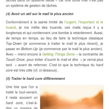
tâches dans un système dédié – car une boîte mail n’est pas
un système de gestion de tâches.
(4) Avoir un œil sur le mail le plus ancien
Conformément à la sainte trinité de
l’urgent, l’important et le
truand
, je me méfie des truands, ces mails reçus il y a
longtemps et qui contiennent une bombe à retardement. Aussi,
de temps en temps, au lieu de faire la technique classique
Top-Down
(je commence à traiter le mail le plus récent), je
passe en
Bottom-Up
(je commence par le mail le plus ancien).
Avec – merci encore à
Getting Things Done
– la contrainte de
Touch Once
, pour éviter d’ouvrir le mail et dire » je verrai plus
tard » avant de refermer. C’est ici que la technique du
hard
core
est très utile (cf. ci-dessous).
(5) Traiter le hard core différemment
Une fois que l’on a
traité le tout-venant,
il reste souvent un
hard core
, c’est-à-
dire un magma de