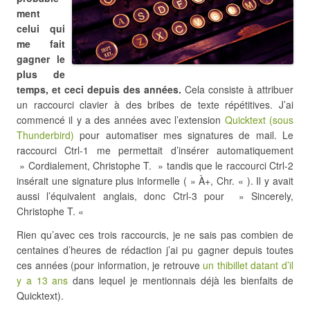
ment
celui qui
me fait
gagner le
plus de
temps, et ceci depuis des années.
Cela consiste à attribuer
un raccourci clavier à des bribes de texte répétitives. J’ai
commencé il y a des années avec l’extension
Quicktext (sous
Thunderbird)
pour automatiser mes signatures de mail. Le
raccourci Ctrl-1 me permettait d’insérer automatiquement
» Cordialement, Christophe T. » tandis que le raccourci Ctrl-2
insérait une signature plus informelle ( » À+, Chr. « ). Il y avait
aussi l’équivalent anglais, donc Ctrl-3 pour » Sincerely,
Christophe T. «
Rien qu’avec ces trois raccourcis, je ne sais pas combien de
centaines d’heures de rédaction j’ai pu gagner depuis toutes
ces années (pour information, je retrouve
un thibillet datant d’il
y a 13 ans
dans lequel je mentionnais déjà les bienfaits de
Quicktext).