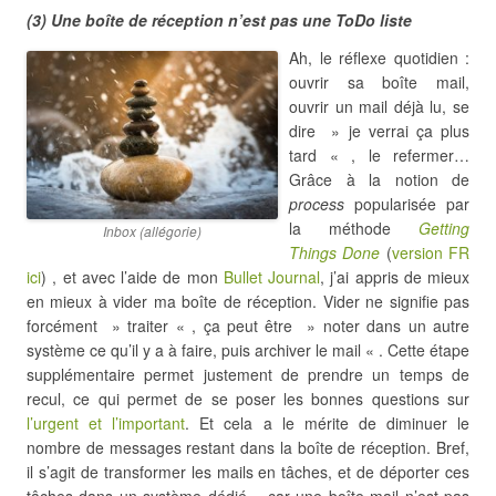
(3) Une boîte de réception n’est pas une ToDo liste
Ah, le réflexe quotidien :
ouvrir sa boîte mail,
ouvrir un mail déjà lu, se
dire » je verrai ça plus
tard « , le refermer…
Grâce à la notion de
process
popularisée par
la méthode
Getting
Inbox (allégorie)
Things Done
(
version FR
ici
) , et avec l’aide de mon
Bullet Journal
, j’ai appris de mieux
en mieux à vider ma boîte de réception. Vider ne signifie pas
forcément » traiter « , ça peut être » noter dans un autre
système ce qu’il y a à faire, puis archiver le mail « . Cette étape
supplémentaire permet justement de prendre un temps de
recul, ce qui permet de se poser les bonnes questions sur
l’urgent et l’important
. Et cela a le mérite de diminuer le
nombre de messages restant dans la boîte de réception. Bref,
il s’agit de transformer les mails en tâches, et de déporter ces