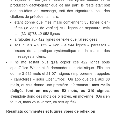
production dactylographique de ma part, le reste était soit
des en-têtes de message, soit des signatures, soit des
citations de précédents mails.
étant donné que mes mails contiennent 33 lignes d’en-
têtes (je viens de vérifier) et 6 lignes de signature, cela
fait (33+6)*68 =2 652 lignes
à rajouter aux 422 lignes de texte que j’ai rédigées
soit 7 618 – 2 652 – 422 = 4 544 lignes « parasites »
issues de la pratique systématique de la citation des
messages anciens.
Il ne me restait plus qu’à copier ces 422 lignes sous
openOffice Writer et à demander une statistique. Elle me
donne 3 592 mots et 21 071 signes (improprement appelés
« caractères » sous OpenOffice). On applique cela aux 68
mails, et cela donne une première information :
mes mails
rédigés font en moyenne 52 mots, ou 310 signes
.
J’emploie donc des mots de 5 lettres, en moyenne. (On s’en
fout ici, mais vous verrez, ça sert après).
Résultats commentés et futures voies de réflexion