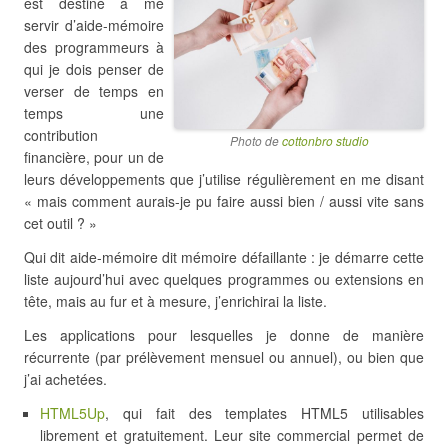
est destiné à me
servir d’aide-mémoire
des programmeurs à
qui je dois penser de
verser de temps en
temps une
contribution
Photo de
cottonbro studio
financière, pour un de
leurs développements que j’utilise régulièrement en me disant
« mais comment aurais-je pu faire aussi bien / aussi vite sans
cet outil ? »
Qui dit aide-mémoire dit mémoire défaillante : je démarre cette
liste aujourd’hui avec quelques programmes ou extensions en
tête, mais au fur et à mesure, j’enrichirai la liste.
Les applications pour lesquelles je donne de manière
récurrente (par prélèvement mensuel ou annuel), ou bien que
j’ai achetées.
HTML5Up
, qui fait des templates HTML5 utilisables
librement et gratuitement. Leur site commercial permet de