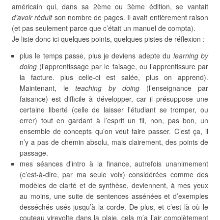
américain qui, dans sa 2ème ou 3ème édition, se vantait
d’avoir réduit
son nombre de pages. Il avait entièrement raison
(et pas seulement parce que c’était un manuel de compta).
Je liste donc ici quelques points, quelques pistes de réflexion :
plus le temps passe, plus je deviens adepte du
learning by
doing
(l’apprentissage par le faisage, ou l’apprentissure par
la facture. plus celle-ci est salée, plus on apprend).
Maintenant, le
teaching by doing
(l’enseignance par
faisance) est difficile à développer, car il présuppose une
certaine liberté (celle de laisser l’étudiant se tromper, ou
errer) tout en gardant à l’esprit un fil, non, pas bon, un
ensemble de concepts qu’on veut faire passer. C’est ça, il
n’y a pas de chemin absolu, mais clairement, des points de
passage.
mes séances d’intro à la finance, autrefois unanimement
(c’est-à-dire, par ma seule voix) considérées comme des
modèles de clarté et de synthèse, deviennent, à mes yeux
au moins, une suite de sentences assénées et d’exemples
desséchés usés jusqu’à la corde. De plus, et c’est là où le
couteau virevolte dans la plaie, cela m’a l’air complètement