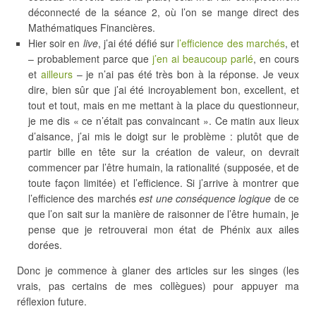
déconnecté de la séance 2, où l’on se mange direct des
Mathématiques Financières.
Hier soir en
live
, j’ai été défié sur
l’efficience des marchés
, et
– probablement parce que
j’en ai beaucoup parlé
, en cours
et
ailleurs
– je n’ai pas été très bon à la réponse. Je veux
dire, bien sûr que j’ai été incroyablement bon, excellent, et
tout et tout, mais en me mettant à la place du questionneur,
je me dis « ce n’était pas convaincant ». Ce matin aux lieux
d’aisance, j’ai mis le doigt sur le problème : plutôt que de
partir bille en tête sur la création de valeur, on devrait
commencer par l’être humain, la rationalité (supposée, et de
toute façon limitée) et l’efficience. Si j’arrive à montrer que
l’efficience des marchés
est une conséquence logique
de ce
que l’on sait sur la manière de raisonner de l’être humain, je
pense que je retrouverai mon état de Phénix aux ailes
dorées.
Donc je commence à glaner des articles sur les singes (les
vrais, pas certains de mes collègues) pour appuyer ma
réflexion future.