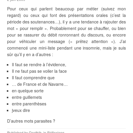
Pour ceux qui parlent beaucoup par métier (suivez mon
regard) ou ceux qui font des présentations orales (c’est la
période des soutenances…), il y a une tendance à rajouter des
mot « pour remplir ». Probablement pour se chauffer, ou bien
pour se rassurer du débit ronronnant du discours, ou encore
pour véhiculer un message (« prêtez attention »). J’ai
commencé une mini-liste pendant une insomnie, mais je suis
sûr qu’il y en a d’autres :
Il faut se rendre à l’évidence,
Il ne faut pas se voiler la face
Il faut comprendre que
… de France et de Navarre…
en quelque sorte
entre guillemets
entre parenthèses
jveux dire
D’autres mots parasites ?
Published by
Docthib
, in
Réflexions
.