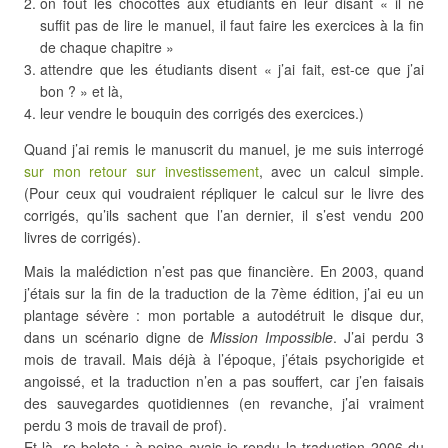
on fout les chocottes aux étudiants en leur disant « il ne
suffit pas de lire le manuel, il faut faire les exercices à la fin
de chaque chapitre »
attendre que les étudiants disent « j’ai fait, est-ce que j’ai
bon ? » et là,
leur vendre le bouquin des corrigés des exercices.)
Quand j’ai remis le manuscrit du manuel, je me suis interrogé
sur mon retour sur investissement
, avec un calcul simple.
(Pour ceux qui voudraient répliquer le calcul sur le livre des
corrigés, qu’ils sachent que l’an dernier, il s’est vendu 200
livres de corrigés).
Mais la malédiction n’est pas que financière. En 2003, quand
j’étais sur la fin de la traduction de la 7ème édition, j’ai eu un
plantage sévère : mon portable a autodétruit le disque dur,
dans un scénario digne de
Mission Impossible
. J’ai perdu 3
mois de travail. Mais déjà à l’époque, j’étais psychorigide et
angoissé, et la traduction n’en a pas souffert, car j’en faisais
des sauvegardes quotidiennes (en revanche, j’ai vraiment
perdu 3 mois de travail de prof).
Et là, re-belote : à peine avais-je rendu la traduction 2006 du