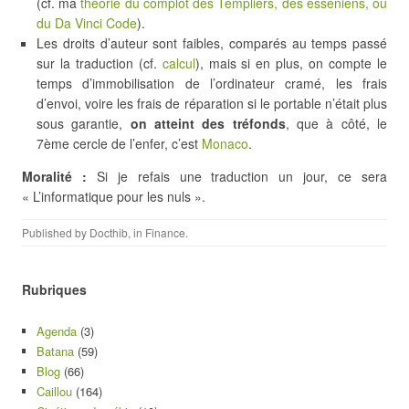
(cf. ma
théorie du complot des Templiers, des esseniens, ou
du Da Vinci Code
).
Les droits d’auteur sont faibles, comparés au temps passé
sur la traduction (cf.
calcul
), mais si en plus, on compte le
temps d’immobilisation de l’ordinateur cramé, les frais
d’envoi, voire les frais de réparation si le portable n’était plus
sous garantie,
on atteint des tréfonds
, que à côté, le
7ème cercle de l’enfer, c’est
Monaco
.
Moralité :
Si je refais une traduction un jour, ce sera
« L’informatique pour les nuls ».
Published by
Docthib
, in
Finance
.
Rubriques
Agenda
(3)
Batana
(59)
Blog
(66)
Caillou
(164)