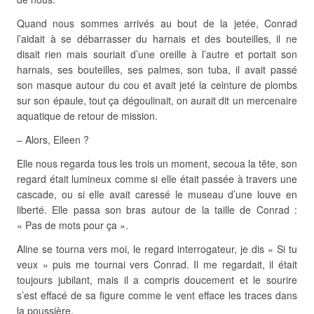
Quand nous sommes arrivés au bout de la jetée, Conrad
l’aidait à se débarrasser du harnais et des bouteilles, il ne
disait rien mais souriait d’une oreille à l’autre et portait son
harnais, ses bouteilles, ses palmes, son tuba, il avait passé
son masque autour du cou et avait jeté la ceinture de plombs
sur son épaule, tout ça dégoulinait, on aurait dit un mercenaire
aquatique de retour de mission.
– Alors, Eileen ?
Elle nous regarda tous les trois un moment, secoua la tête, son
regard était lumineux comme si elle était passée à travers une
cascade, ou si elle avait caressé le museau d’une louve en
liberté. Elle passa son bras autour de la taille de Conrad :
« Pas de mots pour ça ».
Aline se tourna vers moi, le regard interrogateur, je dis « Si tu
veux » puis me tournai vers Conrad. Il me regardait, il était
toujours jubilant, mais il a compris doucement et le sourire
s’est effacé de sa figure comme le vent efface les traces dans
la poussière.