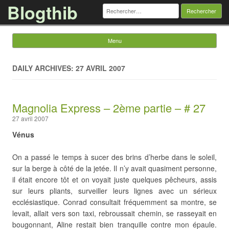
Blogthib
Rechercher :
Menu
Skip to content
DAILY ARCHIVES: 27 AVRIL 2007
Magnolia Express – 2ème partie – # 27
27 avril 2007
Vénus
On a passé le temps à sucer des brins d’herbe dans le soleil,
sur la berge à côté de la jetée. Il n’y avait quasiment personne,
il était encore tôt et on voyait juste quelques pêcheurs, assis
sur leurs pliants, surveiller leurs lignes avec un sérieux
ecclésiastique. Conrad consultait fréquemment sa montre, se
levait, allait vers son taxi, rebroussait chemin, se rasseyait en
bougonnant, Aline restait bien tranquille contre mon épaule.