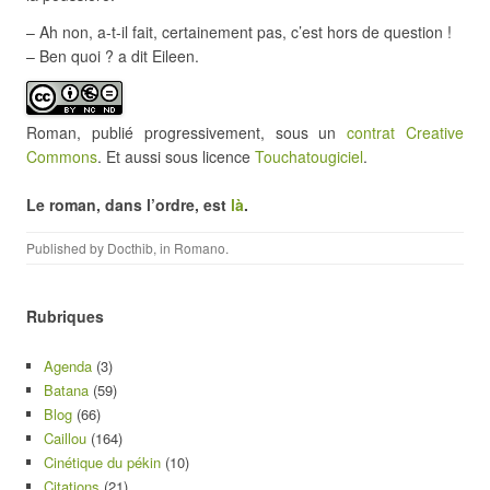
– Ah non, a-t-il fait, certainement pas, c’est hors de question !
– Ben quoi ? a dit Eileen.
Roman, publié progressivement, sous un
contrat Creative
Commons
. Et aussi sous licence
Touchatougiciel
.
Le roman, dans l’ordre, est
là
.
Published by
Docthib
, in
Romano
.
Rubriques
Agenda
(3)
Batana
(59)
Blog
(66)
Caillou
(164)
Cinétique du pékin
(10)
Citations
(21)